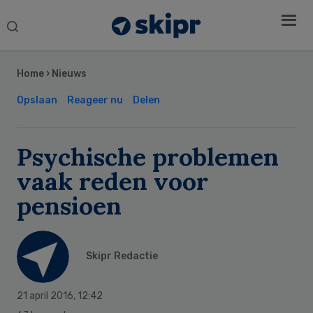
Search
this
Secondary
website
Sidebar
Home
›
Nieuws
Opslaan
Reageer nu
Delen
Psychische problemen
vaak reden voor
pensioen
Skipr Redactie
21 april 2016
,
12:42