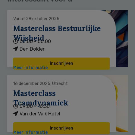
Vanaf 28 oktober 2025
Masterclass Bestuurlijke
Wijsheid
00:00 - 00:00
Den Dolder
Inschrijven
Meer informatie
16 december 2025, Utrecht
Masterclass
Teamdynamiek
09:00 - 16:30
Van der Valk Hotel
Inschrijven
Meer informatie