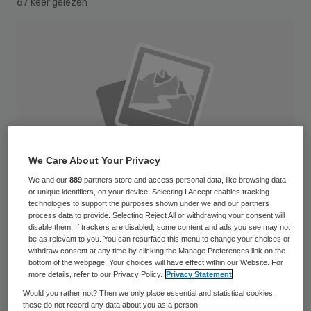
67 keer gelezen
We Care About Your Privacy
We and our
889
partners store and access personal data, like browsing data
or unique identifiers, on your device. Selecting I Accept enables tracking
technologies to support the purposes shown under we and our partners
process data to provide. Selecting Reject All or withdrawing your consent will
disable them. If trackers are disabled, some content and ads you see may not
be as relevant to you. You can resurface this menu to change your choices or
AppleMark
withdraw consent at any time by clicking the Manage Preferences link on the
bottom of the webpage. Your choices will have effect within our Website. For
more details, refer to our Privacy Policy.
Privacy Statement
De belangrijkste gezondheidsoorzaak voor
Would you rather not? Then we only place essential and statistical cookies,
werknemers om vervroegd met pensioen te
these do not record any data about you as a person