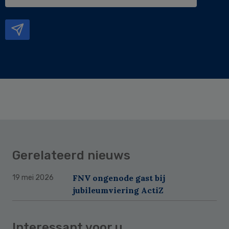
e-
mailadres
Gerelateerd nieuws
FNV ongenode gast bij
19 mei 2026
jubileumviering ActiZ
Interessant voor u