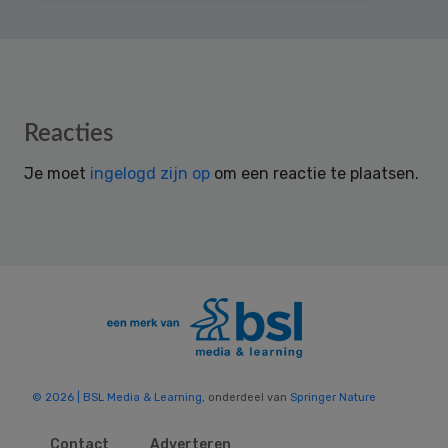
Reader
Reacties
Interactions
Je moet
ingelogd zijn op
om een reactie te plaatsen.
© 2026 | BSL Media & Learning
, onderdeel van
Springer Nature
Contact
Adverteren