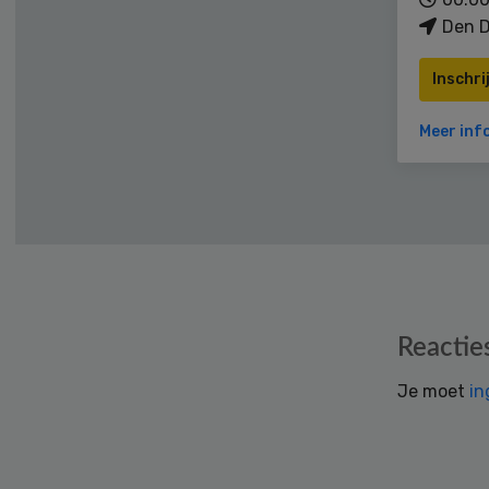
Den D
Inschri
Meer inf
Reader
Reactie
Interactions
Je moet
in