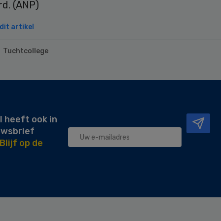
rd. (ANP)
it artikel
Tuchtcollege
l heeft ook in
uwsbrief
Blijf op de