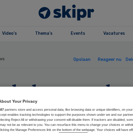
Video’s
Thema’s
Events
Vacatures
ws
Opslaan
Reageer nu
Del
ycholoog geschor
or seksueel
About Your Privacy
887
partners store and access personal data, like browsing data or unique identifiers, on your
Accept enables tracking technologies to support the purposes shown under we and our partne
sbruik
electing Reject All or withdrawing your consent will disable them. If trackers are disabled, so
may not be as relevant to you. You can resurface this menu to change your choices or withd
licking the Manage Preferences link on the bottom of the webpage. Your choices will have eff