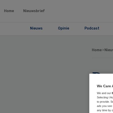
Home
Nieuwsbrief
Nieuws
Opinie
Podcast
Home
›
Nieu
Ps
vo
We Care 
We and our
Selecting I 
mi
to provide. S
ads you see 
any time by c