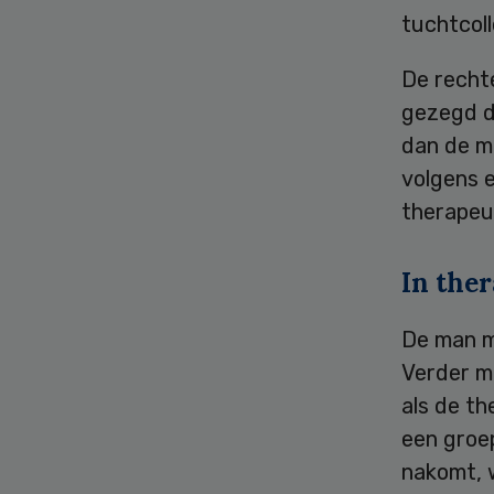
tuchtcoll
De rechte
gezegd da
dan de m
volgens e
therapeut
In ther
De man mo
Verder m
als de th
een groep
nakomt, 