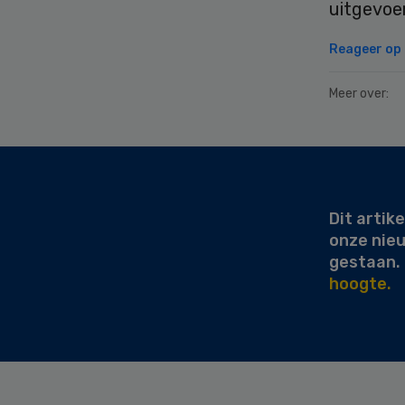
uitgevoe
Reageer op d
Meer over:
Secondary
Sidebar
Dit artike
onze nie
gestaan.
hoogte.