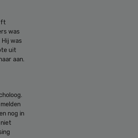
eft
ders was
 Hij was
te uit
haar aan.
choloog.
g melden
een nog in
 niet
sing