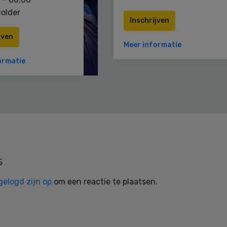
older
Inschrijven
jven
Meer informatie
ormatie
s
gelogd zijn op
om een reactie te plaatsen.