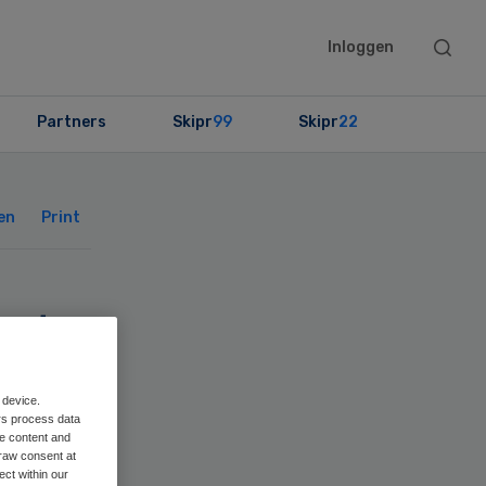
Searc
Inloggen
this
websit
Partners
Skipr
99
Skipr
22
Primary
Sidebar
en
Print
st
 device.
rs process data
me content and
raw consent at
ect within our