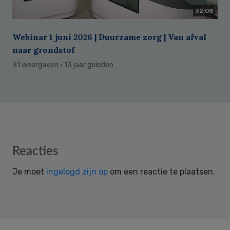
32:08
Webinar 1 juni 2026 | Duurzame zorg | Van afval
naar grondstof
31 weergaven
· 13 jaar geleden
Reader
Reacties
Interactions
Je moet
ingelogd zijn op
om een reactie te plaatsen.