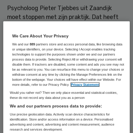
Psycholoog Pieter Tjebbes uit Zaandijk
moet stoppen met zijn praktijk. Dat heeft
de Inspectie voor de Gezondheidszorg (IGZ)
hem bevolen. Volgens de inspectie is de
We Care About Your Privacy
psycholoog niet in staat op verantwoorde
We and our
889
partners store and access personal data, like browsing data
or unique identifiers, on your device. Selecting I Accept enables tracking
wijze zijn praktijk te voeren.
technologies to support the purposes shown under we and our partners
process data to provide. Selecting Reject All or withdrawing your consent will
disable them. If trackers are disabled, some content and ads you see may not
Patiëntveiligheid
be as relevant to you. You can resurface this menu to change your choices or
withdraw consent at any time by clicking the Manage Preferences link on the
bottom of the webpage. Your choices will have effect within our Website. For
De IGZ constateerde dat Tjebbes onvoldoende werkt
more details, refer to our Privacy Policy.
Privacy Statement
volgens richtlijnen en protocollen. Ook zijn
Would you rather not? Then we only place essential and statistical cookies,
dossiervoering is niet orde. “Hierdoor is de
these do not record any data about you as a person
patiëntveiligheid onvoldoende geborgd”, aldus de
inspectie.
We and our partners process data to provide:
Use precise geolocation data. Actively scan device characteristics for
Bevel IGZ
identification. Store and/or access information on a device. Personalised
advertising and content, advertising and content measurement, audience
research and services development.