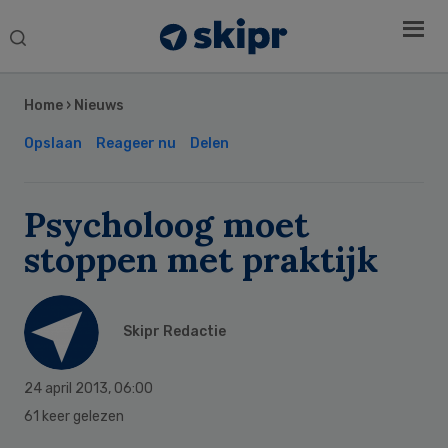
Search
this
Secondary
website
Sidebar
Home
›
Nieuws
Opslaan
Reageer nu
Delen
Psycholoog moet
stoppen met praktijk
Skipr Redactie
24 april 2013
,
06:00
61 keer gelezen