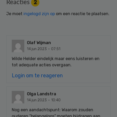
Reader
Reacties
2
Interactions
Je moet
ingelogd zijn op
om een reactie te plaatsen.
Olaf Wijman
14 jun 2023 · 07:51
Wilde Helder eindelijk maar eens luisteren en
tot adequate acties overgaan.
Login om te reageren
Olga Landstra
14 jun 2023 · 10:40
Nog een aandachtspunt: Waarom zouden
ouderen “belangeloos” moeten bijdragen aan