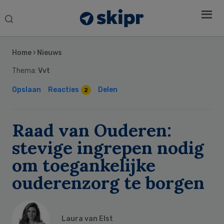
Search
this
Secondary
website
Sidebar
Home
›
Nieuws
Thema:
Vvt
Opslaan
Reacties
Delen
2
Raad van Ouderen:
stevige ingrepen nodig
om toegankelijke
ouderenzorg te borgen
Laura van Elst