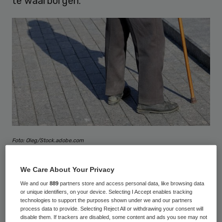
te waarborgen.”
Foto: Oleg/Stock.adobe.com
Het
rapport
volgt op een eerdere reactie op
We Care About Your Privacy
het WOZO-programma van minister Helder.
We and our
889
partners store and access personal data, like browsing data
or unique identifiers, on your device. Selecting I Accept enables tracking
“We ondersteunen ‘Zelf, Thuis, Digitaal als
technologies to support the purposes shown under we and our partners
het kan’, maar zien tegelijkertijd dat de
process data to provide. Selecting Reject All or withdrawing your consent will
disable them. If trackers are disabled, some content and ads you see may not