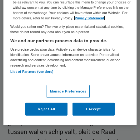
groep zeer kwetsbare ouderen in de knel
be as relevant to you. You can resurface this menu to change your choices or
withdraw consent at any time by clicking the Manage Preferences link on the
dreigt te komen”, aldus de Raad. “Op dit
bottom of the webpage. Your choices will have effect within our Website. For
more details, refer to our Privacy Policy.
Privacy Statement
moment wachten al tienduizenden mensen
Would you rather not? Then we only place essential and statistical cookies,
op een plaats in een verpleeghuis. Het gaat
these do not record any data about you as a person
vaak om schrijnende situaties.” Daarom
We and our partners process data to provide:
focust de Raad zich in het nieuwe advies
Use precise geolocation data. Actively scan device characteristics for
identification. Store and/or access information on a device. Personalised
op ouderen die op of over de drempel van
advertising and content, advertising and content measurement, audience
research and services development.
de langdurige zorg staan of een indicatie
List of Partners (vendors)
hebben voor 24-uurszorg.
Manage Preferences
Informele zorg
Reject All
I Accept
Om te voorkomen dat een groter wordende
groep kwetsbare ouderen nog verder
tussen wal en schip valt, pleit de Raad