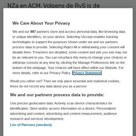
NZa en ACM. Volgens de RvS is de
reguleringstaak niet goed gewaarborgd,
waardoor budgettaire overwegingen
We Care About Your Privacy
marktwerking in de zorg kunnen verdringen.
We and our
887
partners store and access personal data, like browsing data
or unique identifiers, on your device. Selecting I Accept enables tracking
Ook dreigt het fusietoezicht te worden
technologies to support the purposes shown under we and our partners
process data to provide. Selecting Reject All or withdrawing your consent will
aangetast als het ministerie naar eigen
disable them. If trackers are disabled, some content and ads you see may not
be as relevant to you. You can resurface this menu to change your choices or
inzicht nadere regels kan opstellen rond
withdraw consent at any time by clicking the Manage Preferences link on the
bottom of the webpage. Your choices will have effect within our Website. For
aanmerkelijke marktmacht.
more details, refer to our Privacy Policy.
Privacy Statement
Would you rather not? Then we only place essential and statistical cookies,
Minister Schippers van VWS heeft op 12 april
these do not record any data about you as a person
bij de Tweede Kamer een wetsvoorstel
We and our partners process data to provide:
ingediend met
wijzigingen van de Wet
Use precise geolocation data. Actively scan device characteristics for
identification. Store and/or access information on a device. Personalised
marktordening gezondheidszorg (Wmg).
De
advertising and content, advertising and content measurement, audience
research and services development.
wetswijziging heef tot doel om de
List of Partners (vendors)
Nederlandse Zorgautoriteit (NZa)