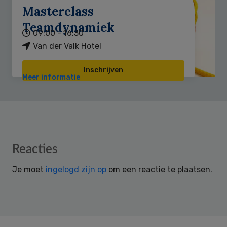
Masterclass
Teamdynamiek
09:00 - 16:30
Van der Valk Hotel
Inschrijven
Meer informatie
Reader
Reacties
Interactions
Je moet
ingelogd zijn op
om een reactie te plaatsen.