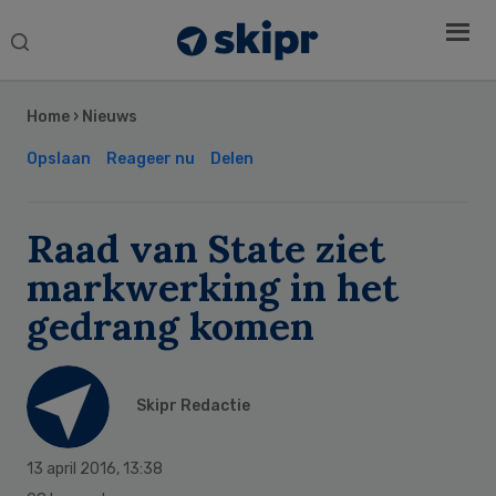
Search
this
Secondary
website
Sidebar
Home
›
Nieuws
Opslaan
Reageer nu
Delen
Raad van State ziet
markwerking in het
gedrang komen
Skipr Redactie
13 april 2016
,
13:38