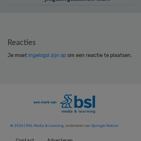
Reader
Reacties
Interactions
Je moet
ingelogd zijn op
om een reactie te plaatsen.
© 2026 | BSL Media & Learning
, onderdeel van
Springer Nature
Contact
Adverteren