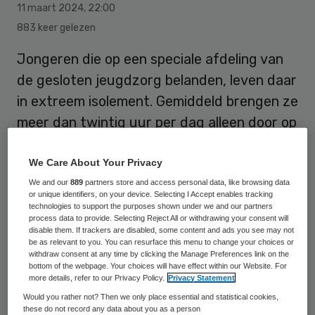
11 maart 2024
,
22:00
883 keer gelezen
Jongeren die op een speciale afdeling van
de gesloten jeugdzorg belanden, leven daar
in extreem isolement. Gemiddeld brengen ze
meer dan twintig uur per dag alleen door op
de afdeling Zeer Intensieve Kortdurende
Observatie en Stabilisatie (ZIKOS). Dat
We Care About Your Privacy
schrijft ervaringsdeskundige Jason
We and our
889
partners store and access personal data, like browsing data
or unique identifiers, on your device. Selecting I Accept enables tracking
Bhugwandass in een rapport dat hij
technologies to support the purposes shown under we and our partners
process data to provide. Selecting Reject All or withdrawing your consent will
dinsdag presenteert.
disable them. If trackers are disabled, some content and ads you see may not
be as relevant to you. You can resurface this menu to change your choices or
withdraw consent at any time by clicking the Manage Preferences link on the
bottom of the webpage. Your choices will have effect within our Website. For
Jason Bhugwandass kwam zelf als kind uit
more details, refer to our Privacy Policy.
Privacy Statement
een probleemgezin in de jeugdzorg terecht
Would you rather not? Then we only place essential and statistical cookies,
these do not record any data about you as a person