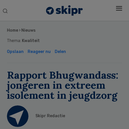
Search
this
Secondary
website
Sidebar
Home
›
Nieuws
Thema:
Kwaliteit
Opslaan
Reageer nu
Delen
Rapport Bhugwandass:
jongeren in extreem
isolement in jeugdzorg
Skipr Redactie