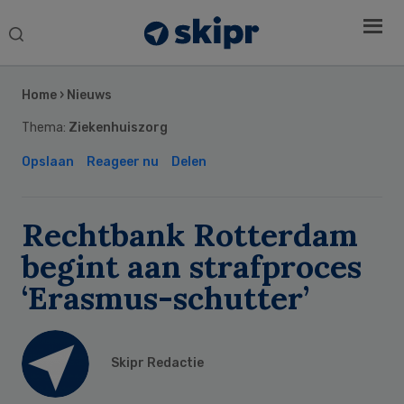
Search
this
Secondary
website
Sidebar
Home
›
Nieuws
Thema:
Ziekenhuiszorg
Opslaan
Reageer nu
Delen
Rechtbank Rotterdam
begint aan strafproces
‘Erasmus-schutter’
Skipr Redactie