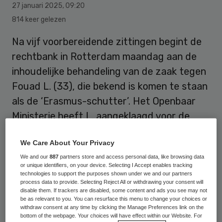
27 januari 2025
,
09:20
814 keer gelezen
Na vijf voorbereidende zittingen begint de
rechtbank in Rotterdam maandag aan de
inhoudelijke behandeling van de zaak tegen
Fouad L. (33), die bekend is komen te staan
als de ‘Erasmus-schutter’. Het Openbaar
Ministerie heeft L. aangeklaagd voor de
moorden op zijn buurvrouw Marlous (39),
We Care About Your Privacy
haar 14-jarige dochter Romy en de 43-
We and our
887
partners store and access personal data, like browsing data
jarige docent en huisarts Jurgen Damen.
or unique identifiers, on your device. Selecting I Accept enables tracking
Het schokkende geweld voltrok zich op 28
technologies to support the purposes shown under we and our partners
process data to provide. Selecting Reject All or withdrawing your consent will
september 2023.
disable them. If trackers are disabled, some content and ads you see may not
be as relevant to you. You can resurface this menu to change your choices or
withdraw consent at any time by clicking the Manage Preferences link on the
bottom of the webpage. Your choices will have effect within our Website. For