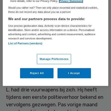
Geneeskundestudent L. schoot Marlous en
more details, refer to our Privacy Policy.
Privacy Statement
Romy dood in hun huis aan het Heiman
Would you rather not? Then we only place essential and statistical cookies,
these do not record any data about you as a person
Dullaertplein in de Rotterdamse wijk
We and our partners process data to provide:
Delfshaven. Hij stak zijn huis in brand. Niet
Use precise geolocation data. Actively scan device characteristics for
veel later schoot hij Damen dood in een
identification. Store and/or access information on a device. Personalised
advertising and content, advertising and content measurement, audience
collegezaal van het Erasmus MC. Ook hier
research and services development.
List of Partners (vendors)
stichtte hij brand en bedreigde hij tal van
mensen. Uiteindelijk kon hij buiten door de
Manage Preferences
politie worden overmeesterd.
Reject All
I Accept
Dierenmishandeling
L. had drie vuurwapens bij zich. Hij heeft
tijdens een eerste politieverhoor bekend en
vervolgens gezwegen. Pas vorige maand