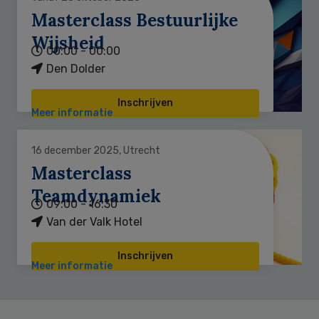
Masterclass Bestuurlijke
Wijsheid
00:00 - 00:00
Den Dolder
Inschrijven
Meer informatie
16 december 2025, Utrecht
Masterclass
Teamdynamiek
09:00 - 16:30
Van der Valk Hotel
Inschrijven
Meer informatie