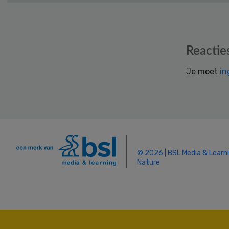
Reader
Reactie
Interactions
Je moet
in
© 2026 | BSL Media & Learn
Nature