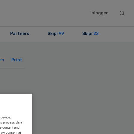
Searc
Inloggen
this
websit
Partners
Skipr
99
Skipr
22
Primary
Sidebar
en
Print
 device.
rs process data
me content and
raw consent at