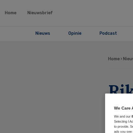
Home
Nieuwsbrief
Nieuws
Opinie
Podcast
Home
›
Nieu
Ri
tre
We Care 
vo
We and our
Selecting I 
to provide. S
ads you see 