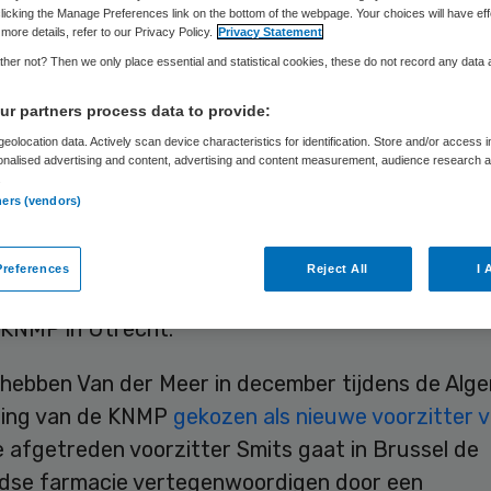
licking the Manage Preferences link on the bottom of the webpage. Your choices will have eff
more details, refer to our Privacy Policy.
Privacy Statement
her not? Then we only place essential and statistical cookies, these do not record any data
Skipr Redactie
9 januari 2013
,
08:33
77 keer gelezen
r partners process data to provide:
eolocation data. Actively scan device characteristics for identification. Store and/or access 
 heeft onlangs het voorzitterschap van de Konink
onalised advertising and content, advertising and content measurement, audience research 
.
dse Maatschappij ter bevordering der Pharmacie,
ners (vendors)
ergedragen aan openbaar apotheker Rik van der 
g is dinsdag officieel bekendgemaakt tijdens de
references
Reject All
I 
ijke nieuwjaarsreceptie van de KNGF, KNMG, KNO
KNMP in Utrecht.
 hebben Van der Meer in december tijdens de Alg
ring van de KNMP
gekozen als nieuwe voorzitter 
e afgetreden voorzitter Smits gaat in Brussel de
dse farmacie vertegenwoordigen door een