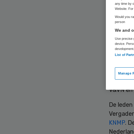
any time by c
Website. For 
Would you rat
person
We and ou
Use precise g
Jan Smits
device. Pers
development
Nederlan
List of Part
KNMP, ov
benoemin
Manage P
gezamenl
V&VN en 
De leden
Vergade
KNMP
. D
Nederlan