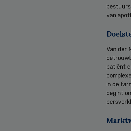
bestuurs
van apot
Doelst
Van der 
betrouwb
patiënt 
complexe
in de far
begint o
persverkl
Markt