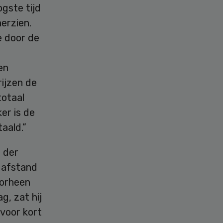
gste tijd
erzien.
e door de
en
rijzen de
totaal
er is de
aald.”
 der
p afstand
oorheen
, zat hij
 voor kort