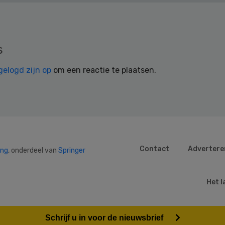
s
gelogd zijn op
om een reactie te plaatsen.
Contact
Advertere
ing
, onderdeel van
Springer
Het l
Schrijf u in voor de nieuwsbrief