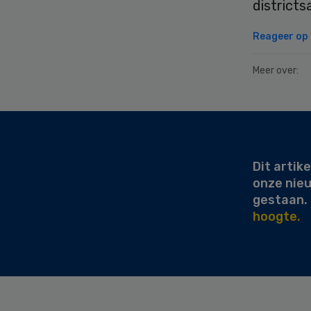
district
Reageer op d
Meer over:
Secondary
Sidebar
Dit artike
onze nie
gestaan.
hoogte.