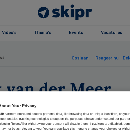
Video’s
Thema’s
Events
Vacatures
ws
Opslaan
Reageer nu
Del
k van der Meer
edt aan als
About Your Privacy
orzitter KNMP
889
partners store and access personal data, like browsing data or unique identifiers, on your
Accept enables tracking technologies to support the purposes shown under we and our partne
electing Reject All or withdrawing your consent will disable them. If trackers are disabled, so
may not be as relevant to you. You can resurface this menu to change your choices or withd