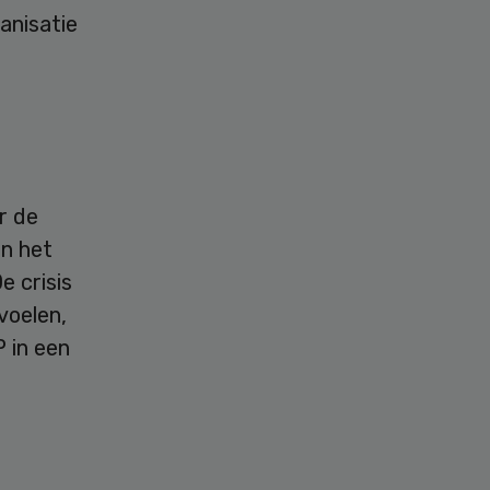
anisatie
r de
in het
e crisis
voelen,
 in een