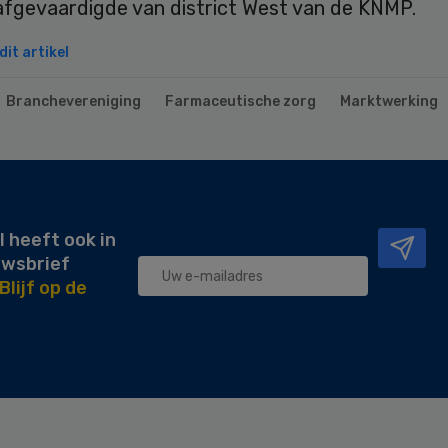
safgevaardigde van district West van de KNMP.
it artikel
Branchevereniging
Farmaceutische zorg
Marktwerking
l heeft ook in
uwsbrief
Blijf op de