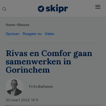
Search
this
Secondary
website
Sidebar
Home
›
Nieuws
Opslaan
Reageer nu
Delen
Rivas en Comfor gaan
samenwerken in
Gorinchem
Frits Baltesen
30 maart 2022
,
14:11