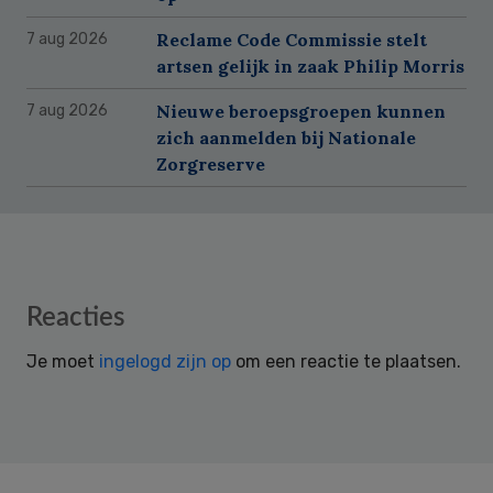
Reclame Code Commissie stelt
7 aug 2026
artsen gelijk in zaak Philip Morris
Nieuwe beroepsgroepen kunnen
7 aug 2026
zich aanmelden bij Nationale
Zorgreserve
Reader
Reacties
Interactions
Je moet
ingelogd zijn op
om een reactie te plaatsen.