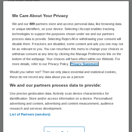
746 keer gelezen
Rivas wijkverpleging en woonzorgaanbieder
We Care About Your Privacy
Comfor gaan een samenwerking aan op de
We and our
889
partners store and access personal data, like browsing data
or unique identifiers, on your device. Selecting I Accept enables tracking
locatie Dalemse Veste in de wijk Hoog
technologies to support the purposes shown under we and our partners
process data to provide. Selecting Reject All or withdrawing your consent will
Dalem te Gorinchem. Dalemse Veste is een
disable them. If trackers are disabled, some content and ads you see may not
wooncomplex voor 55-plussers met 84
be as relevant to you. You can resurface this menu to change your choices or
withdraw consent at any time by clicking the Manage Preferences link on the
appartementen. Komende zomer wordt het
bottom of the webpage. Your choices will have effect within our Website. For
more details, refer to our Privacy Policy.
Privacy Statement
gebouw opgeleverd.
Would you rather not? Then we only place essential and statistical cookies,
these do not record any data about you as a person
We and our partners process data to provide:
Dalemse Veste is een nieuw wooninitiatief
Use precise geolocation data. Actively scan device characteristics for
van woonzorgorganisatie Comfor, waarbij
identification. Store and/or access information on a device. Personalised
advertising and content, advertising and content measurement, audience
wordt ingespeeld op de grote behoefte
research and services development.
onder ouderwordenden die graag zo lang
List of Partners (vendors)
mogelijk zelfstandig willen blijven wonen.
Ook als ze zorg behoeven.