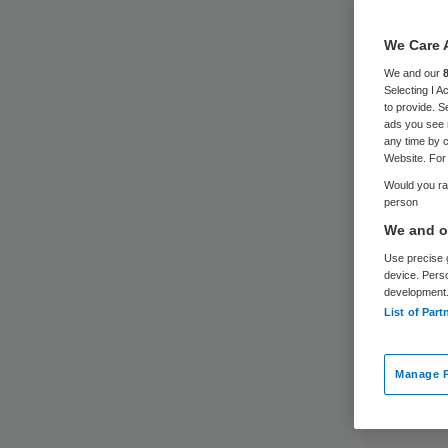
We Care 
We and our
Selecting I 
to provide. S
ads you see 
any time by c
Website. For 
Would you rat
person
We and ou
Use precise g
device. Pers
development
List of Part
Manage P