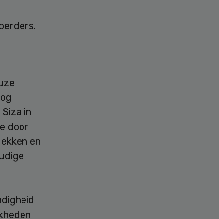
oerders.
euze
oog
Siza in
ze door
dekken en
oudige
ndigheid
jkheden