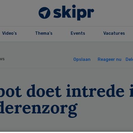
Video’s
Thema’s
Events
Vacatures
ws
Opslaan
Reageer nu
Del
ot doet intrede 
derenzorg