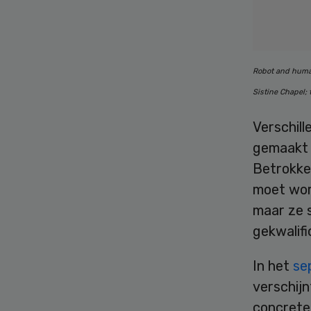
Robot and human
Sistine Chapel;
Verschil
gemaakt 
Betrokke
moet word
maar ze s
gekwalif
In het
se
verschijn
concrete