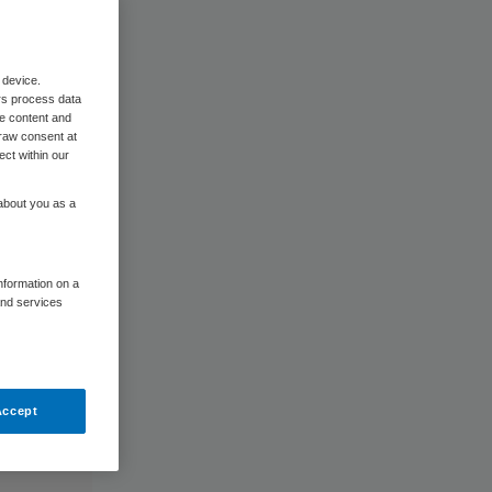
 device.
rs process data
me content and
raw consent at
ect within our
 about you as a
information on a
and services
Accept