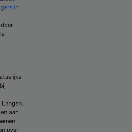
gers in
e
rdoor
le
atselijke
bij
e Langen.
den aan
 nemen
en over