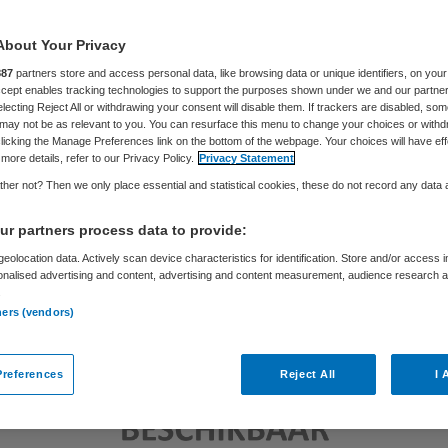
Skipr Redactie
15 augustus 2014
,
13:31
46 keer gelezen
About Your Privacy
887
partners store and access personal data, like browsing data or unique identifiers, on your
Accept enables tracking technologies to support the purposes shown under we and our partne
electing Reject All or withdrawing your consent will disable them. If trackers are disabled, so
may not be as relevant to you. You can resurface this menu to change your choices or withd
licking the Manage Preferences link on the bottom of the webpage. Your choices will have eff
more details, refer to our Privacy Policy.
Privacy Statement
her not? Then we only place essential and statistical cookies, these do not record any data
r partners process data to provide:
eolocation data. Actively scan device characteristics for identification. Store and/or access 
onalised advertising and content, advertising and content measurement, audience research 
.
ners (vendors)
references
Reject All
I 