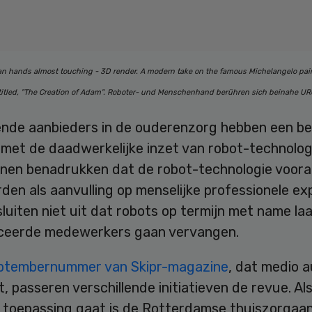
 hands almost touching - 3D render. A modern take on the famous Michelangelo pain
 titled, "The Creation of Adam". Roboter- und Menschenhand berühren sich beinahe 
lende aanbieders in de ouderenzorg hebben een be
met de daadwerkelijke inzet van robot-technolog
nen benadrukken dat de robot-technologie voora
en als aanvulling op menselijke professionele exp
luiten niet uit dat robots op termijn met name la
iceerde medewerkers gaan vervangen.
ptembernummer van Skipr-magazine
, dat medio 
t, passeren verschillende initiatieven de revue. Al
 toepassing gaat is de Rotterdamse thuiszorgaa