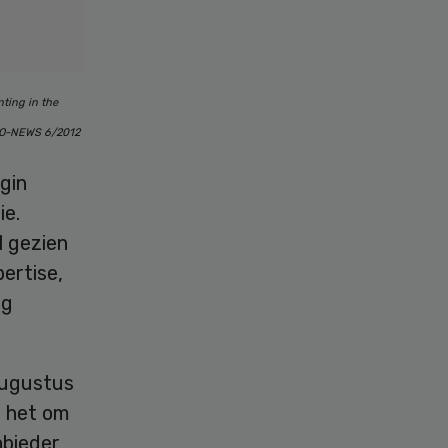
ting in the
URO-NEWS 6/2012
gin
ie.
l gezien
ertise,
ag
augustus
s het om
nbieder