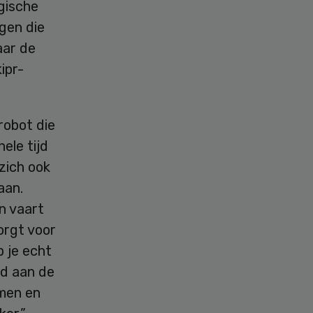
gische
gen die
aar de
ipr-
robot die
ele tijd
 zich ook
aan.
n vaart
orgt voor
b je echt
nd aan de
omen en