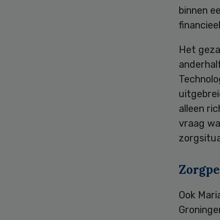
binnen e
financie
Het gezam
anderhalf
Technolo
uitgebrei
alleen ri
vraag wa
zorgsitua
Zorgpe
Ook Maria
Groninge