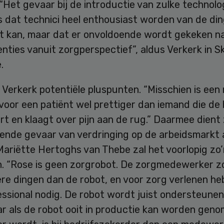
“Het gevaar bij de introductie van zulke technolo
s dat technici heel enthousiast worden van de din
ot kan, maar dat er onvoldoende wordt gekeken n
ties vanuit zorgperspectief”, aldus Verkerk in Sk
.
 Verkerk potentiële pluspunten. “Misschien is een 
 voor een patiënt wel prettiger dan iemand die de h
ort en klaagt over pijn aan de rug.” Daarmee dient
gende gevaar van verdringing op de arbeidsmarkt 
ariëtte Hertoghs van Thebe zal het voorlopig zo’
en. “Rose is geen zorgrobot. De zorgmedewerker z
re dingen dan de robot, en voor zorg verlenen he
essional nodig. De robot wordt juist ondersteune
ar als de robot ooit in productie kan worden gen