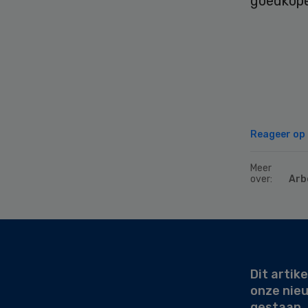
goedkoper
Reageer op d
Meer
over:
Arb
Secondary
Sidebar
Dit artike
onze nie
gestaan.