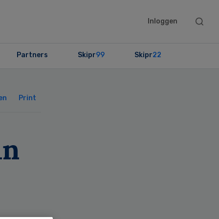
Searc
Inloggen
this
websit
Partners
Skipr
99
Skipr
22
Primary
Sidebar
en
Print
in