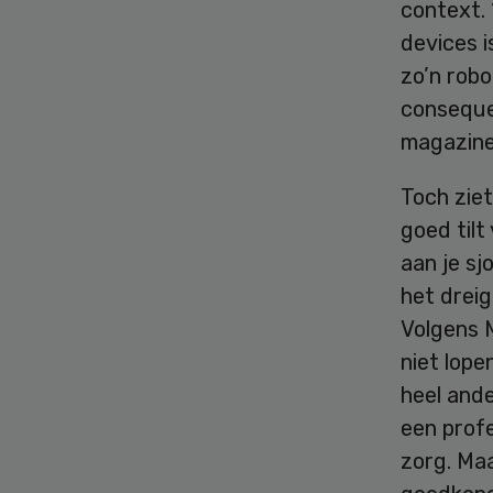
context. 
devices i
zo’n rob
consequen
magazine
Toch ziet
goed tilt
aan je sj
het drei
Volgens M
niet lop
heel ande
een prof
zorg. Ma