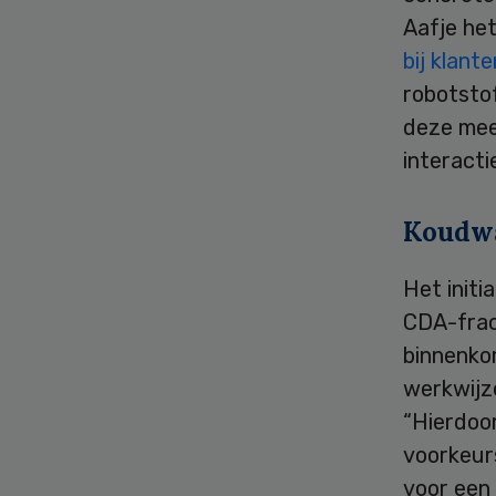
Aafje het
bij klant
robotsto
deze mee
interacti
Koudwa
Het initi
CDA-fract
binnenko
werkwijz
“Hierdoo
voorkeur
voor een 