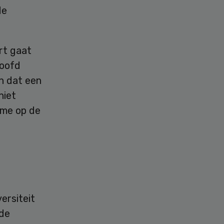
de
rt gaat
hoofd
n dat een
niet
ame op de
ersiteit
 de