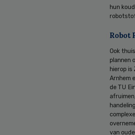
hun koud
robotsto
Robot 
Ook thui
plannen o
hierop is
Arnhem e
de TU Ei
afruimen
handeling
complexe
overnemen
van oude