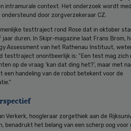
en intramurale context. Het onderzoek wordt me
el ondersteund door zorgverzekeraar CZ.
enlijke testtraject rond Rose dat in oktober sta
 jaar duren. In Skipr-magazine laat Frans Brom, 
gy Assessment van het Rathenau Instituut, wete
d testtraject onontbeerlijk is: “Een test mag zich 
chten op de vraag ‘kan dat ding het?’, maar met n
t een handeling van de robot betekent voor de
tie.”
rspectief
n Verkerk, hoogleraar zorgethiek aan de Rijksuniv
n, benadrukt het belang van een scherp oog voor