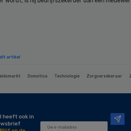
 wordt, is hij bedrijfszekerder dan een medewerk
it artikel
eidsmarkt
Domotica
Technologie
Zorgverzekeraar
l heeft ook in
uwsbrief
Blijf op de