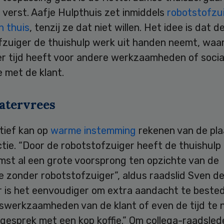
 verst. Aafje Hulpthuis zet inmiddels
robotstofzui
en thuis
, tenzij ze dat niet willen. Het idee is dat d
fzuiger de thuishulp werk uit handen neemt, waa
r tijd heeft voor andere werkzaamheden of socia
e met de klant.
tervrees
atief kan op
warme instemming
rekenen van de pla
ie. “Door de robotstofzuiger heeft de thuishulp 
mst al een grote voorsprong ten opzichte van de
e zonder robotstofzuiger”, aldus raadslid Sven d
r is het eenvoudiger om extra aandacht te beste
swerkzaamheden van de klant of even de tijd te
gesprek met een kop koffie.” Om collega-raadsled