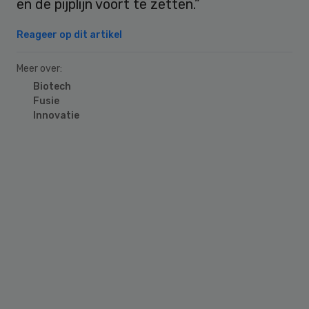
en de pijplijn voort te zetten.”
Reageer op dit artikel
Meer over:
Biotech
Fusie
Innovatie
Primary
Sidebar