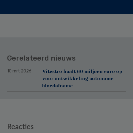
Gerelateerd nieuws
Vitestro haalt 60 miljoen euro op
10 mrt 2026
voor ontwikkeling autonome
bloedafname
Reader
Reacties
Interactions