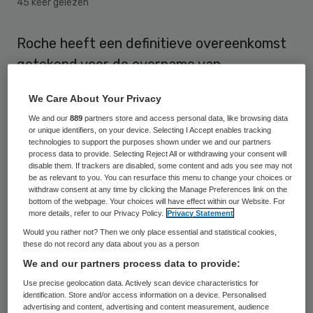
45 keer gelezen
Roche heeft een definitieve overeenkomst
getekend voor de overname van
GeneWEAVE BioSciences, een particuliere
We Care About Your Privacy
onderneming die zich richt op klinisch
We and our
889
partners store and access personal data, like browsing data
microbiologische diagnose-oplossingen en
or unique identifiers, on your device. Selecting I Accept enables tracking
technologies to support the purposes shown under we and our partners
die gevestigd is in de VS. Dat maakte het
process data to provide. Selecting Reject All or withdrawing your consent will
biotechnologische bedrijf deze week
disable them. If trackers are disabled, some content and ads you see may not
be as relevant to you. You can resurface this menu to change your choices or
bekend.
withdraw consent at any time by clicking the Manage Preferences link on the
bottom of the webpage. Your choices will have effect within our Website. For
more details, refer to our Privacy Policy.
Privacy Statement
Volgens de bepalingen in de overeenkomst
Would you rather not? Then we only place essential and statistical cookies,
zal Roche de aandeelhouders van
these do not record any data about you as a person
We and our partners process data to provide:
GeneWEAVE om te beginnen 190 miljoen
Use precise geolocation data. Actively scan device characteristics for
dollar betalen, plus maximaal 235 miljoen
identification. Store and/or access information on a device. Personalised
dollar in productgerelateerde
advertising and content, advertising and content measurement, audience