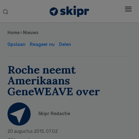
Search
this
Secondary
website
Sidebar
Home
›
Nieuws
Opslaan
Reageer nu
Delen
Roche neemt
Amerikaans
GeneWEAVE over
Skipr Redactie
20 augustus 2015
,
07:02