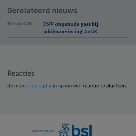
Gerelateerd nieuws
FNV ongenode gast bij
19 mei 2026
jubileumviering ActiZ
Reader
Reacties
Interactions
Je moet
ingelogd zijn op
om een reactie te plaatsen.