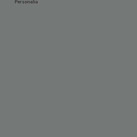
Personalia
Primary
Sidebar