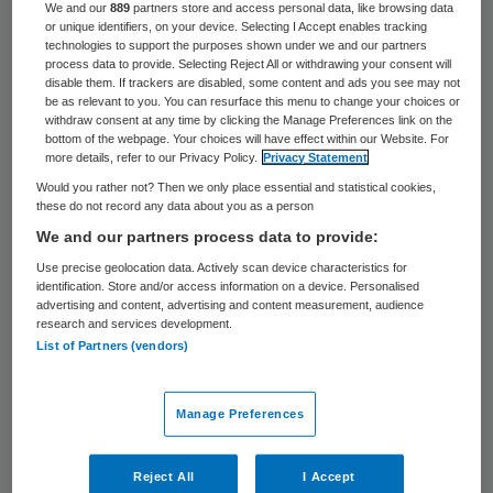
47 keer gelezen
We and our
889
partners store and access personal data, like browsing data
or unique identifiers, on your device. Selecting I Accept enables tracking
technologies to support the purposes shown under we and our partners
Het directieteam van Aethon is per 1 juni
process data to provide. Selecting Reject All or withdrawing your consent will
disable them. If trackers are disabled, some content and ads you see may not
versterkt met de aanstelling van Roland
be as relevant to you. You can resurface this menu to change your choices or
withdraw consent at any time by clicking the Manage Preferences link on the
Asberg als CFO. Asberg wordt
bottom of the webpage. Your choices will have effect within our Website. For
more details, refer to our Privacy Policy.
Privacy Statement
verantwoordelijk om de verdere groei
Would you rather not? Then we only place essential and statistical cookies,
financieel mogelijk te maken en een bijdrage
these do not record any data about you as a person
te leveren aan de strategische keuzes.
We and our partners process data to provide:
Use precise geolocation data. Actively scan device characteristics for
Dat heeft de uitzender en detacheerder uit
identification. Store and/or access information on a device. Personalised
advertising and content, advertising and content measurement, audience
Rijswijk,
die actief is in de care en de cure
,
research and services development.
List of Partners (vendors)
op 9 juni bekend gemaakt. Aethon zag zijn
omzet bijna verdubbelen in de afgelopen
Manage Preferences
twee jaar met een gezonde
winstgevendheid.
Reject All
I Accept