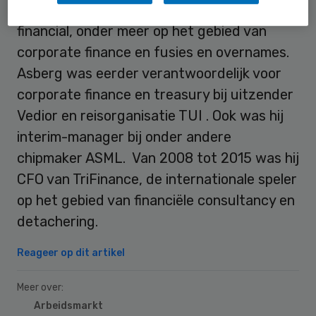
Roland Asberg is 51. Hij is een ervaren
financial, onder meer op het gebied van
corporate finance en fusies en overnames.
Asberg was eerder verantwoordelijk voor
corporate finance en treasury bij uitzender
Vedior en reisorganisatie TUI . Ook was hij
interim-manager bij onder andere
chipmaker ASML. Van 2008 tot 2015 was hij
CFO van TriFinance, de internationale speler
op het gebied van financiële consultancy en
detachering.
Reageer op dit artikel
Meer over:
Arbeidsmarkt