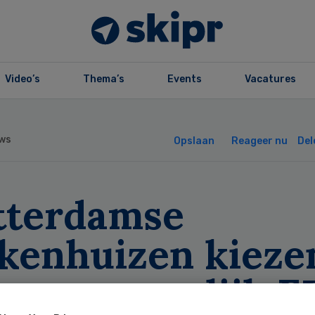
Video’s
Thema’s
Events
Vacatures
ws
Opslaan
Reageer nu
Del
tterdamse
ekenhuizen kieze
or gezamenlijk E