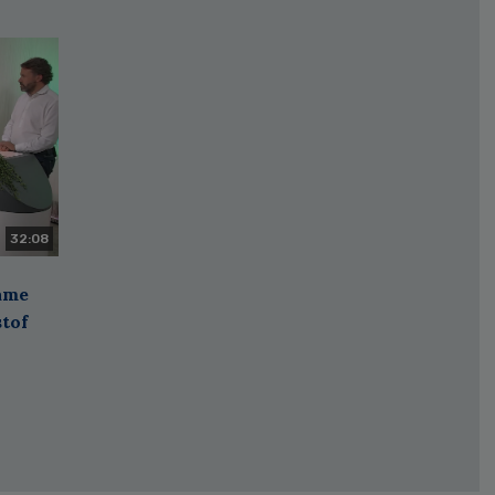
32:08
zame
stof