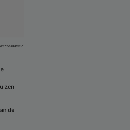
likationsname /
de
k
huizen
van de