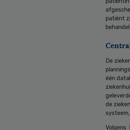
patiënti
afgesche
patiënt 
behandela
Centra
De zieke
planning
één datab
ziekenhui
geleverde
de zieke
systeem, 
Volgens 