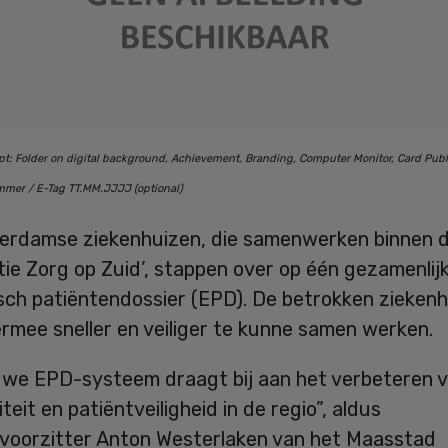
t: Folder on digital background, Achievement, Branding, Computer Monitor, Card Pub
mer / E-Tag TT.MM.JJJJ (optional)
terdamse ziekenhuizen, die samenwerken binnen 
ie Zorg op Zuid’, stappen over op één gezamenlij
isch patiëntendossier (EPD). De betrokken zieken
rmee sneller en veiliger te kunne samen werken.
uwe EPD-systeem draagt bij aan het verbeteren 
teit en patiëntveiligheid in de regio”, aldus
voorzitter Anton Westerlaken van het Maasstad