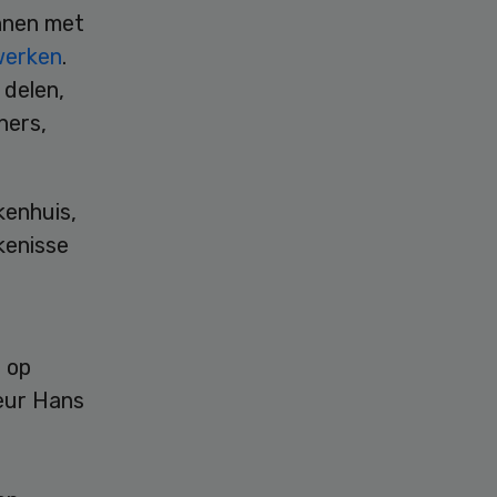
nnen met
werken
.
 delen,
ners,
kenhuis,
kenisse
d op
eur Hans