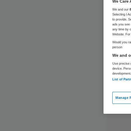
We Care 
We and our
Selecting I 
to provide. S
ads you see 
any time by c
Website. For 
Would you rat
person
We and ou
Use precise g
device. Pers
development
List of Part
Manage P