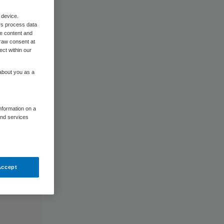
 device.
rs process data
me content and
raw consent at
ect within our
 about you as a
information on a
and services
Accept