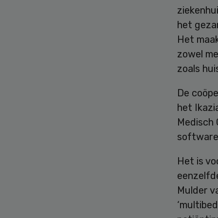
ziekenhu
het geza
Het maakt
zowel me
zoals hui
De coöpe
het Ikazi
Medisch 
software
Het is vo
eenzelfd
Mulder va
‘multibed