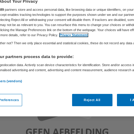
About Your Privacy
889
partners store and access personal data, like browsing data or unique identifiers, on your
Accept enables tracking technologies to support the purposes shown under we and our partne
Skipr Redactie
11 januari 2016
,
10:32
65 keer gelezen
electing Reject All or withdrawing your consent will disable them. If trackers are disabled, so
may not be as relevant to you. You can resurface this menu to change your choices or withd
licking the Manage Preferences link on the bottom of the webpage. Your choices will have eff
more details, refer to our Privacy Policy.
Privacy Statement
her not? Then we only place essential and statistical cookies, these do not record any data
r partners process data to provide:
eolocation data. Actively scan device characteristics for identification. Store and/or access 
onalised advertising and content, advertising and content measurement, audience research 
.
ners (vendors)
references
Reject All
I 