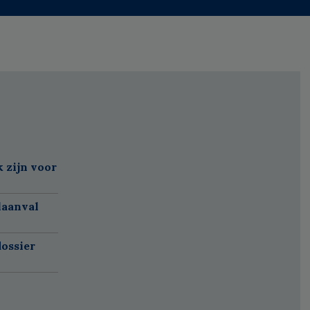
k zijn voor
laanval
ossier