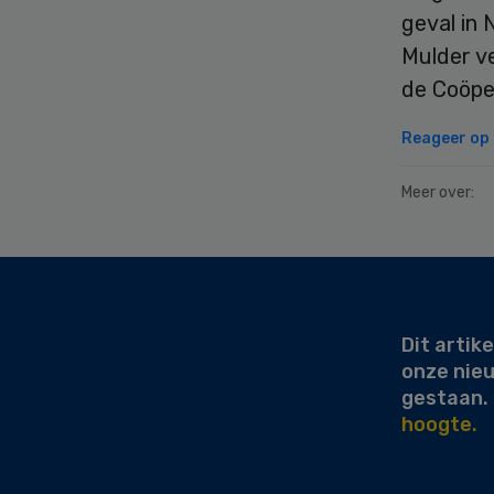
geval in 
Mulder v
de Coöper
Reageer op d
Meer over:
Secondary
Sidebar
Dit artike
onze nie
gestaan.
hoogte.