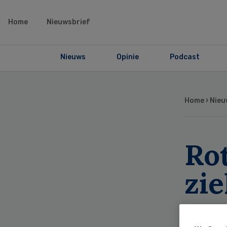
Home
Nieuwsbrief
Nieuws
Opinie
Podcast
Home
›
Nieu
Ro
zi
vo