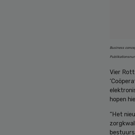
Business concep
Publikationsnum
Vier Rot
‘Coöperat
elektron
hopen hie
“Het nie
zorgkwali
bestuurs