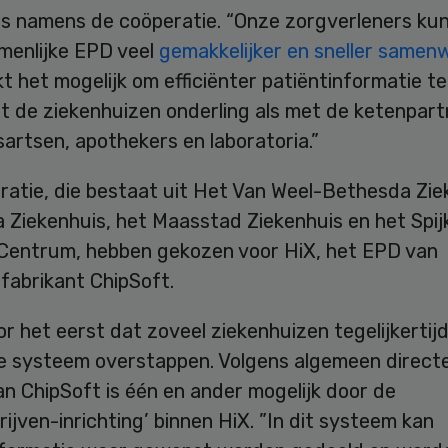
is namens de coöperatie. “Onze zorgverleners ku
menlijke EPD veel
gemakkelijker en sneller samen
 het mogelijk om efficiënter patiëntinformatie te
t de ziekenhuizen onderling als met de ketenpart
sartsen, apothekers en laboratoria.”
ratie, die bestaat uit Het Van Weel-Bethesda Zie
a Ziekenhuis, het Maasstad Ziekenhuis en het Spij
Centrum, hebben gekozen voor HiX, het EPD van
fabrikant ChipSoft.
or het eerst dat zoveel ziekenhuizen tegelijkertij
e systeem overstappen. Volgens algemeen direct
n ChipSoft is één en ander mogelijk door de
rijven-inrichting’ binnen HiX. ”In dit systeem kan