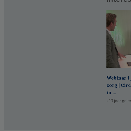
Webinar 1 
zorg | Cir
in ...
· 10 jaar gel