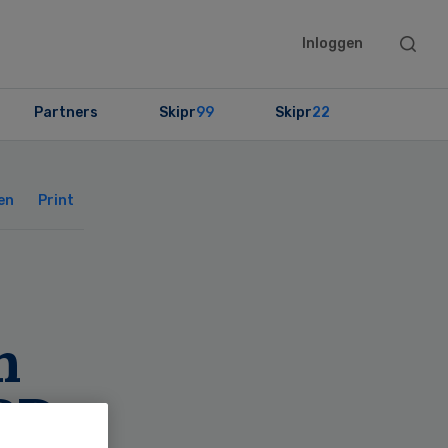
Searc
Inloggen
this
websit
Partners
Skipr
99
Skipr
22
Primary
Sidebar
en
Print
n
PD