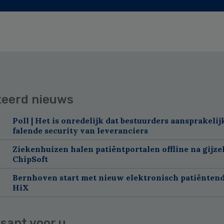
teerd nieuws
Poll | Het is onredelijk dat bestuurders aansprakelij
falende security van leveranciers
Ziekenhuizen halen patiëntportalen offline na gijze
ChipSoft
Bernhoven start met nieuw elektronisch patiëntend
HiX
sant voor u