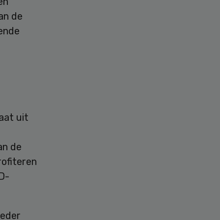
en
an de
kende
aat uit
an de
rofiteren
PD-
ieder