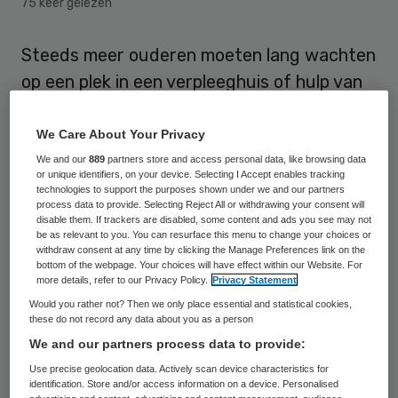
75 keer gelezen
Steeds meer ouderen moeten lang wachten
op een plek in een verpleeghuis of hulp van
de wijkverpleging, meldt NRC. Huisartsen,
ziekenhuizen en thuiszorg moeten vaak
We Care About Your Privacy
lang bellen voordat er ergens plek is voor
We and our
889
partners store and access personal data, like browsing data
or unique identifiers, on your device. Selecting I Accept enables tracking
een oudere die het thuis niet meer redt.
technologies to support the purposes shown under we and our partners
process data to provide. Selecting Reject All or withdrawing your consent will
disable them. If trackers are disabled, some content and ads you see may not
In februari wachtten 12.873 ouderen op een
be as relevant to you. You can resurface this menu to change your choices or
withdraw consent at any time by clicking the Manage Preferences link on the
plek in een verpleeghuis dicht bij huis (of
bottom of the webpage. Your choices will have effect within our Website. For
more details, refer to our Privacy Policy.
Privacy Statement
waar ze zelf graag zouden zijn), in juli
Would you rather not? Then we only place essential and statistical cookies,
13.975 mensen. Zij worden wel verzorgd,
these do not record any data about you as a person
maar soms op grote afstand van hun
We and our partners process data to provide:
familie. Sommigen (ruim 4.000) wachten al
Use precise geolocation data. Actively scan device characteristics for
identification. Store and/or access information on a device. Personalised
een half jaar tot een jaar. Ze heten in jargon