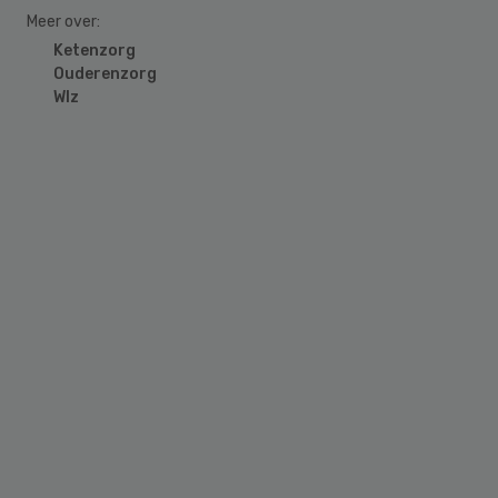
Meer over:
Ketenzorg
Ouderenzorg
Wlz
Primary
Sidebar