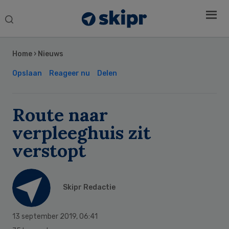
Search
this
Secondary
website
Sidebar
Home
›
Nieuws
Opslaan
Reageer nu
Delen
Route naar
verpleeghuis zit
verstopt
Skipr Redactie
13 september 2019
,
06:41