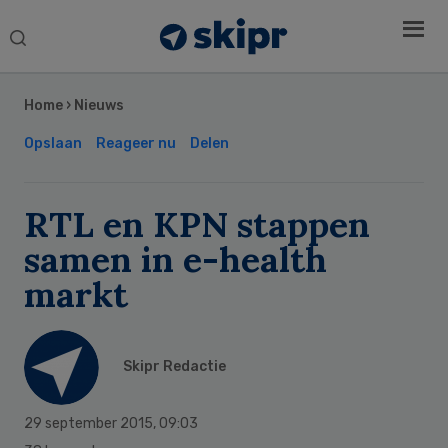
Search
this
Secondary
website
Sidebar
Home
›
Nieuws
Opslaan
Reageer nu
Delen
RTL en KPN stappen
samen in e-health
markt
Skipr Redactie
29 september 2015
,
09:03