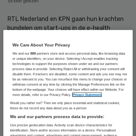
38 keer gelezen
RTL Nederland en KPN gaan hun krachten
bundelen om start-ups in de e-health
sector te ondersteunen. Hun
We Care About Your Privacy
investeringstakken gaan de markt
We and our
889
partners store and access personal data, like browsing data
verkennen en mogelijk gezamenlijk in
or unique identifiers, on your device. Selecting I Accept enables tracking
bedrijven investeren. KPN en RTL brengen
technologies to support the purposes shown under we and our partners
process data to provide. Selecting Reject All or withdrawing your consent will
bereik en middelen in. Het staat partijen vrij
disable them. If trackers are disabled, some content and ads you see may not
be as relevant to you. You can resurface this menu to change your choices or
om daarnaast ook individueel in e-
withdraw consent at any time by clicking the Manage Preferences link on the
bottom of the webpage. Your choices will have effect within our Website. For
healthinitiatieven te investeren.
more details, refer to our Privacy Policy.
Privacy Statement
Would you rather not? Then we only place essential and statistical cookies,
Dit meldt Emerce op 29 september
. KPN
these do not record any data about you as a person
heeft al jaren ervaring in de zorgsector en
We and our partners process data to provide:
brengt onder meer zijn vaste en mobiele
Use precise geolocation data. Actively scan device characteristics for
identification. Store and/or access information on a device. Personalised
netwerken en kennis op het vlak van
advertising and content, advertising and content measurement, audience