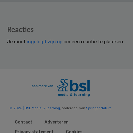
Reader
Reacties
Interactions
Je moet
ingelogd zijn op
om een reactie te plaatsen.
© 2026 | BSL Media & Learning
, onderdeel van
Springer Nature
Contact
Adverteren
Privacy statement
Cookies