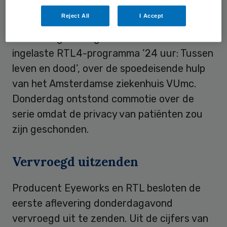
Reject All
I Accept
Ongeveer 937.000 mensen hebben
donderdagavond gekeken naar het
ingelaste RTL4-programma ’24 uur: Tussen
leven en dood’, over de spoedeisende hulp
van het Amsterdamse ziekenhuis VUmc.
Donderdag ontstond commotie over de
serie omdat de privacy van patiënten zou
zijn geschonden.
Vervroegd uitzenden
Producent Eyeworks en RTL besloten de
eerste aflevering donderdagavond
vervroegd uit te zenden. Uit de cijfers van