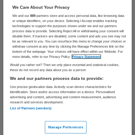
RTL heeft besloten om van verdere
We Care About Your Privacy
uitzendingen van het omstreden
We and our
889
partners store and access personal data, like browsing data
or unique identifiers, on your device. Selecting I Accept enables tracking
programma ’24 uur tussen leven en dood’
technologies to support the purposes shown under we and our partners
process data to provide. Selecting Reject All or withdrawing your consent will
af te zien. Het besluit volgt op een verzoek
disable them. If trackers are disabled, some content and ads you see may not
be as relevant to you. You can resurface this menu to change your choices or
van het VUmc.
withdraw consent at any time by clicking the Manage Preferences link on the
bottom of the webpage. Your choices will have effect within our Website. For
more details, refer to our Privacy Policy.
Privacy Statement
Het VUmc in Amsterdam vindt dat de
Would you rather not? Then we only place essential and statistical cookies,
discussie rond het programma voor te veel
these do not record any data about you as a person
onrust onder patiënten en personeel zorgt.
We and our partners process data to provide:
Ook is het VUmc geschrokken van de
Use precise geolocation data. Actively scan device characteristics for
identification. Store and/or access information on a device. Personalised
heftigheid van het debat. Op grond hiervan
advertising and content, advertising and content measurement, audience
research and services development.
verzocht het ziekenhuis RTL vrijdagmiddag
List of Partners (vendors)
om het programma niet uit te zenden.
Manage Preferences
Ingelast