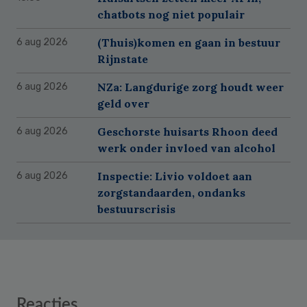
chatbots nog niet populair
(Thuis)komen en gaan in bestuur
6 aug 2026
Rijnstate
NZa: Langdurige zorg houdt weer
6 aug 2026
geld over
Geschorste huisarts Rhoon deed
6 aug 2026
werk onder invloed van alcohol
Inspectie: Livio voldoet aan
6 aug 2026
zorgstandaarden, ondanks
bestuurscrisis
Reader
Reacties