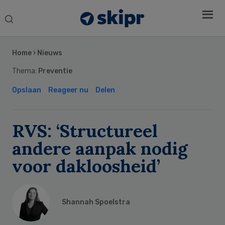
Search
this
Secondary
website
Sidebar
Home
›
Nieuws
Thema:
Preventie
Opslaan
Reageer nu
Delen
RVS: ‘Structureel
andere aanpak nodig
voor dakloosheid’
Shannah Spoelstra