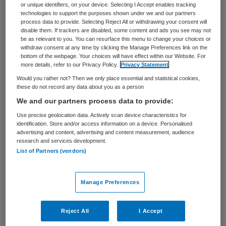
or unique identifiers, on your device. Selecting I Accept enables tracking
technologies to support the purposes shown under we and our partners
process data to provide. Selecting Reject All or withdrawing your consent will
disable them. If trackers are disabled, some content and ads you see may not
be as relevant to you. You can resurface this menu to change your choices or
Het aantal daklozen in Nederland is in 10
withdraw consent at any time by clicking the Manage Preferences link on the
bottom of the webpage. Your choices will have effect within our Website. For
jaar verdubbeld. Vorig jaar meldde het CBS
more details, refer to our Privacy Policy.
Privacy Statement
dat het aantal daklozen steeg van 17.8
Would you rather not? Then we only place essential and statistical cookies,
these do not record any data about you as a person
duizend naar 39.3 duizend. De RVS biedt
We and our partners process data to provide:
vandaag het advies ‘Herstel begint met een
Use precise geolocation data. Actively scan device characteristics for
huis’ aan staatssecretaris Paul Blokhuis
identification. Store and/or access information on a device. Personalised
advertising and content, advertising and content measurement, audience
aan.
research and services development.
List of Partners (vendors)
Verdubbeling aantal daklozen
Manage Preferences
De groep daklozen is volgens de RVS meer
divers geworden en beleid en hulpverlening
Reject All
I Accept