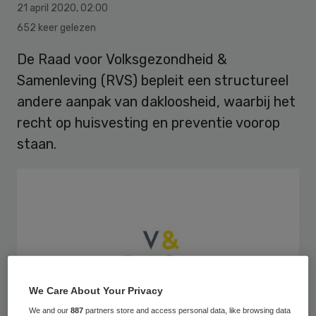
21 april 2020
,
02:00
652 keer gelezen
De Raad voor Volksgezondheid &
Samenleving (RVS) bepleit een structureel
andere aanpak van dakloosheid, waarbij het
recht op huisvesting en preventie voorop
staan.
We Care About Your Privacy
We and our
887
partners store and access personal data, like browsing data