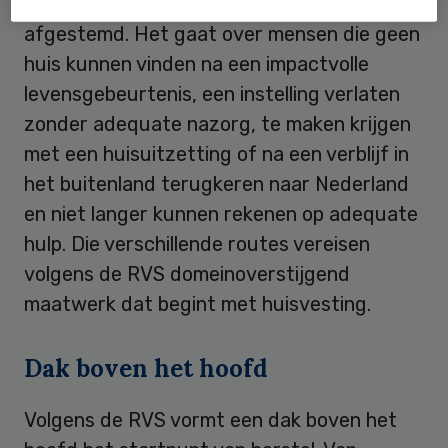
zijn daar momenteel nog onvoldoende op
afgestemd. Het gaat over mensen die geen
huis kunnen vinden na een impactvolle
levensgebeurtenis, een instelling verlaten
zonder adequate nazorg, te maken krijgen
met een huisuitzetting of na een verblijf in
het buitenland terugkeren naar Nederland
en niet langer kunnen rekenen op adequate
hulp. Die verschillende routes vereisen
volgens de RVS domeinoverstijgend
maatwerk dat begint met huisvesting.
Dak boven het hoofd
Volgens de RVS vormt een dak boven het