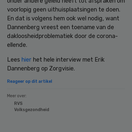
onder andere geleid heeft tot afspraken om
voorlopig geen uithuisplaatsingen te doen.
En dat is volgens hem ook wel nodig, want
Dannenberg vreest een toename van de
dakloosheidproblematiek door de corona-
ellende.
Lees
hier
het hele interview met Erik
Dannenberg op Zorgvisie.
Reageer op dit artikel
Meer over:
RVS
Volksgezondheid
Primary
Sidebar