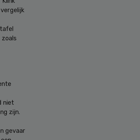
 Klink
vergelijk
tafel
 zoals
ente
 niet
ng zijn.
 in gevaar
 een