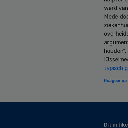
werd van 
Mede doo
ziekenhu
overheid
argument
houden”, 
IJsselme
typisch 
Reageer op d
Secondary
Sidebar
Dit artike