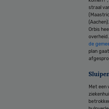
straal v
(Maastric
(Aachen).
Orbis he
overheid
de geme
plan gaa
afgespro
Sluipe
Met een 
ziekenhu
betrokken
hulpverl