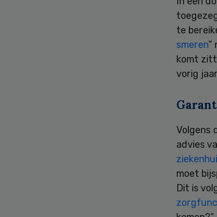
In een d
toegezegd
te bereik
smeren
” 
komt zitt
vorig jaa
Garant
Volgens 
advies v
ziekenhu
moet bijs
Dit is vo
zorgfunc
komen?”, 