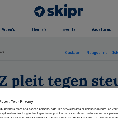
Video’s
Thema’s
Events
Vacatures
ws
Opslaan
Reageer nu
Del
 pleit tegen ste
or Orbis
About Your Privacy
889
partners store and access personal data, like browsing data or unique identifiers, on your
Accept enables tracking technologies to support the purposes shown under we and our partne
electing Reject All or withdrawing your consent will disable them. If trackers are disabled, so