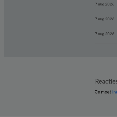
7 aug 2026
7 aug 2026
7 aug 2026
Reader
Reactie
Interactions
Je moet
in