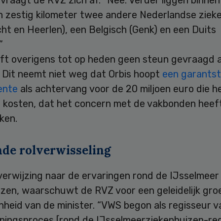
an zestig kilometer twee andere Nederlandse ziek
ht en Heerlen), een Belgisch (Genk) en een Duits
”
eft overigens tot op heden geen steun gevraagd 
. Dit neemt niet weg dat Orbis hoopt
een garantst
ente
als achtervang voor de 20 miljoen euro die he
t kosten, dat het concern met de vakbonden heef
ken.
nde rolverwisseling
verwijzing naar de ervaringen rond de IJsselmeer
izen, waarschuwt de RVZ voor een geleidelijk gro
heid van de minister. “VWS begon als regisseur v
eningsproces [rond de IJsselmeerziekenhuizen-red