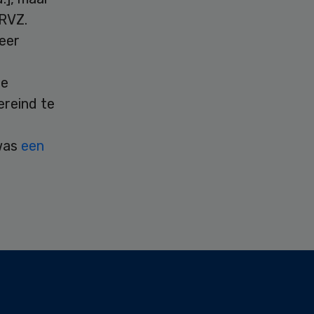
 RVZ.
eer
de
ereind te
 was
een