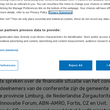
Philip van de Poel
17 juni 2009
,
15:07
34 keer gelezen
may not be as relevant to you. You can resurface this menu to change your choices or withd
licking the Manage Preferences link on the bottom of the webpage. Your choices will have eff
more details, refer to our Privacy Policy.
Privacy Statement
her not? Then we only place essential and statistical cookies, these do not record any data
voor de Volksgezondheid en Zorg (RVZ) spreekt zi
erheidssteun voor het noodlijdende Orbis Medisc
r partners process data to provide:
n Sittard. Volgens de RVZ is de continuïteit van z
eolocation data. Actively scan device characteristics for identification. Store and/or access 
onalised advertising and content, advertising and content measurement, audience research 
ueel faillissement niet in gevaar.
.
ners (vendors)
meren
references
Reject All
I 
 op korte termijn met de belangrijkste stakeholde
te spreken over de financiële situatie van het con
deelnemers van de conferentie zijn de gemeente 
e provincie Limburg, de Nederlandse Zorgautorite
 Innovatie Forum, ABN-AMRO, Fortis, CZ en Uvit.