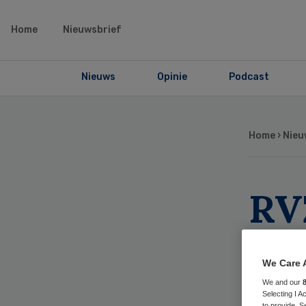
Home
Nieuwsbrief
Nieuws
Opinie
Podcast
Home
›
Nieu
RVZ
vo
We Care 
We and our
Selecting I 
to provide. S