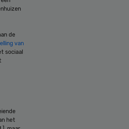
enhuizen
aan de
elling van
t sociaal
t
eiende
an het
.], maar