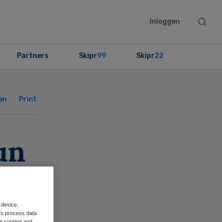
Searc
Inloggen
this
websit
Partners
Skipr
99
Skipr
22
Primary
Sidebar
en
Print
un
 device.
rs process data
me content and