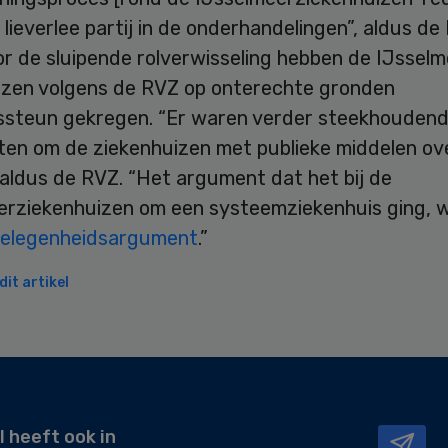
lieverlee partij in de onderhandelingen”, aldus de
r de sluipende rolverwisseling hebben de IJsselm
izen volgens de RVZ op onterechte gronden
ssteun gekregen. “Er waren verder steekhouden
en om de ziekenhuizen met publieke middelen ov
aldus de RVZ. “Het argument dat het bij de
erziekenhuizen om een systeemziekenhuis ging,
gelegenheidsargument
.”
it artikel
l heeft ook in