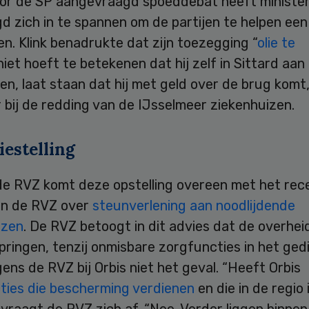
oor de SP aangevraagd spoeddebat heeft minister
 zich in te spannen om de partijen te helpen een 
en. Klink benadrukte dat zijn toezegging “
olie te
niet hoeft te betekenen dat hij zelf in Sittard aan 
en, laat staan dat hij met geld over de brug komt,
r bij de redding van de IJsselmeer ziekenhuizen.
iestelling
de RVZ komt deze opstelling overeen met het rec
an de RVZ over
steunverlening aan noodlijdende
izen
. De RVZ betoogt in dit advies dat de overheid
pringen, tenzij onmisbare zorgfuncties in het gedi
lgens de RVZ bij Orbis niet het geval. “Heeft Orbis
ties die bescherming verdienen
en die in de regio
vraagt de RVZ zich af. “Nee. Verder liggen binnen