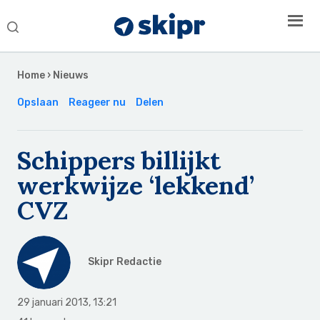
Search
this
Secondary
website
Sidebar
Home
›
Nieuws
Opslaan
Reageer nu
Delen
Schippers billijkt
werkwijze ‘lekkend’
CVZ
Skipr Redactie
29 januari 2013
,
13:21