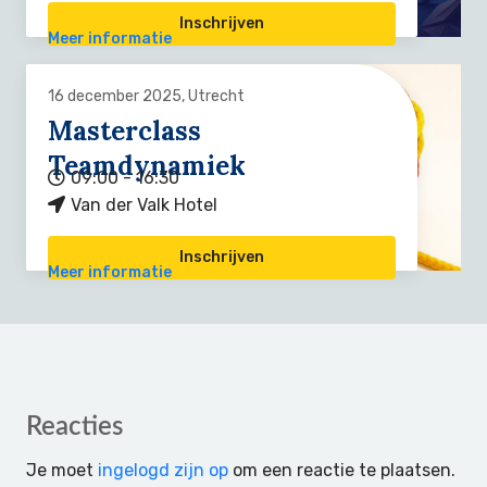
Inschrijven
Meer informatie
16 december 2025, Utrecht
Masterclass
Teamdynamiek
09:00 - 16:30
Van der Valk Hotel
Inschrijven
Meer informatie
Reader
Reacties
Interactions
Je moet
ingelogd zijn op
om een reactie te plaatsen.