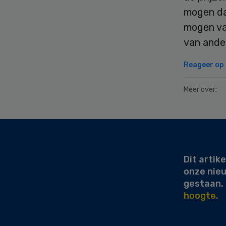
mogen da
mogen van
van ande
Reageer op d
Meer over:
Secondary
Sidebar
Dit artike
onze nie
gestaan.
hoogte.