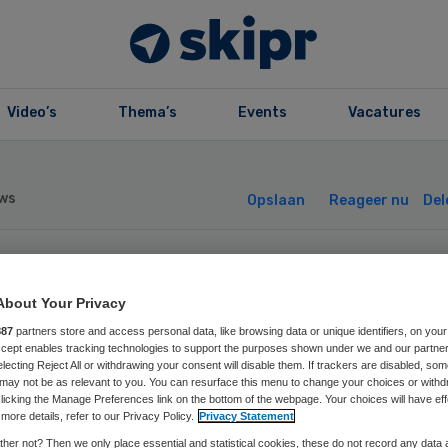
Video’s
Thema’s
Events
Vacatures
ws
Opslaan
Reageer nu
Del
hippers wil
About Your Privacy
887
partners store and access personal data, like browsing data or unique identifiers, on your
aximale
Accept enables tracking technologies to support the purposes shown under we and our partne
electing Reject All or withdrawing your consent will disable them. If trackers are disabled, so
may not be as relevant to you. You can resurface this menu to change your choices or withd
currentie in de
licking the Manage Preferences link on the bottom of the webpage. Your choices will have eff
more details, refer to our Privacy Policy.
Privacy Statement
her not? Then we only place essential and statistical cookies, these do not record any data