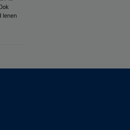
 Ook
d lenen