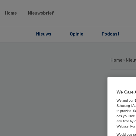
Home
Nieuwsbrief
Nieuws
Opinie
Podcast
Home
›
Nieu
Sc
We Care 
We and our
‘m
Selecting I 
to provide. S
ads you see 
con
any time by c
Website. For 
Would you rat