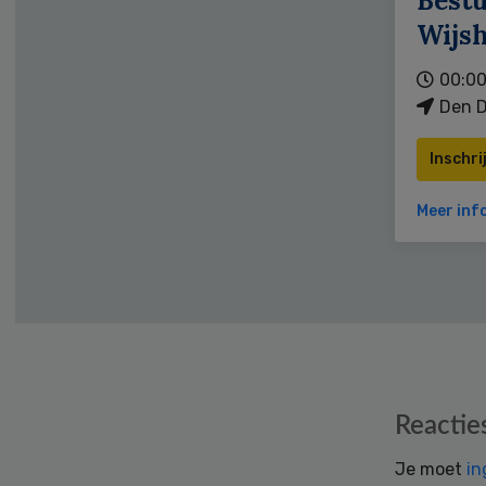
Bestu
Wijs
00:00
Den D
Inschri
Meer inf
Reader
Reactie
Interactions
Je moet
in