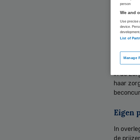
zor
person
We and ou
Use precise g
device. Pers
development
List of Part
Manage P
Minister 
in de zor
haar zor
beconcur
Eigen p
In overl
de prijze