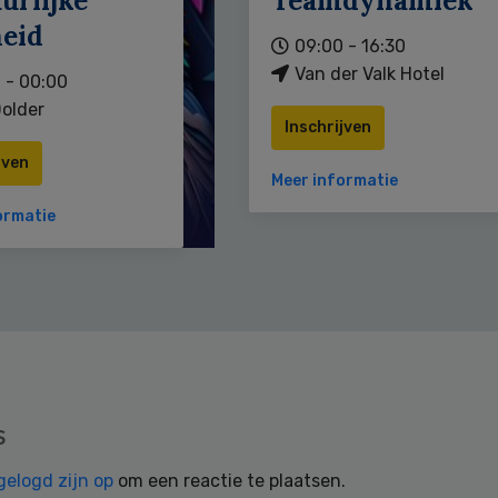
urlijke
Teamdynamiek
heid
09:00 - 16:30
Van der Valk Hotel
 - 00:00
older
Inschrijven
jven
Meer informatie
ormatie
s
gelogd zijn op
om een reactie te plaatsen.