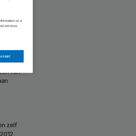
information on a
and services
Accept
currentie
eten van
aan
n zelf
 2012