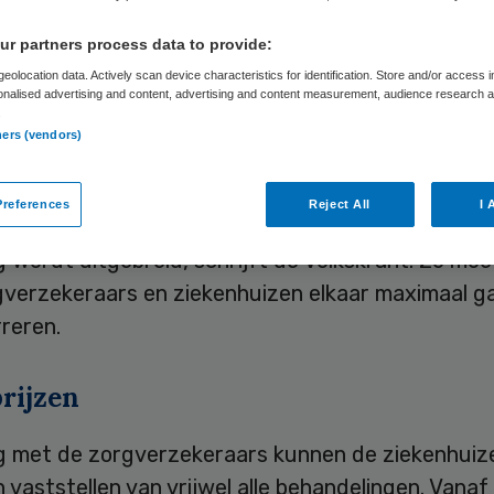
g’
r partners process data to provide:
eolocation data. Actively scan device characteristics for identification. Store and/or access 
onalised advertising and content, advertising and content measurement, audience research 
.
Skipr Redactie
27 januari 2011
,
11:02
36 keer gelezen
ners (vendors)
references
Reject All
I 
Edith Schippers (Volksgezondheid) wil dat de con
g wordt uitgebreid, schrijft de Volkskrant. Zo mo
gverzekeraars en ziekenhuizen elkaar maximaal g
reren.
rijzen
eg met de zorgverzekeraars kunnen de ziekenhuize
n vaststellen van vrijwel alle behandelingen. Vanaf