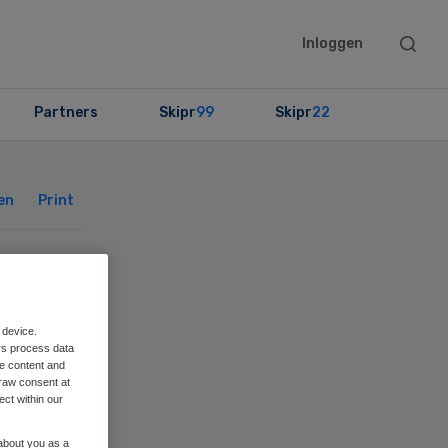
Searc
Inloggen
this
websit
Partners
Skipr
99
Skipr
22
Primary
Sidebar
en
Print
 device.
rs process data
me content and
raw consent at
ect within our
 about you as a