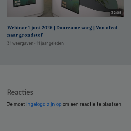
32:08
Webinar 1 juni 2026 | Duurzame zorg | Van afval
naar grondstof
31 weergaven
· 11 jaar geleden
Reader
Reacties
Interactions
Je moet
ingelogd zijn op
om een reactie te plaatsen.