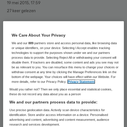
19 mei 2015
,
17:59
27 keer gelezen
Gezondheidszorg kan wereldwijd beter en
goedkoper worden, als overheden,
We Care About Your Privacy
bedrijfsleven en de wetenschap beter
We and our
889
partners store and access personal data, like browsing data
or unique identifiers, on your device. Selecting I Accept enables tracking
samenwerken. Dat zei minister Edith
technologies to support the purposes shown under we and our partners
process data to provide. Selecting Reject All or withdrawing your consent will
Schippers (Volksgezondheid) dinsdag op
disable them. If trackers are disabled, some content and ads you see may not
be as relevant to you. You can resurface this menu to change your choices or
een bijeenkomst van het Wereld Economisch
withdraw consent at any time by clicking the Manage Preferences link on the
Forum in Genève. Volgens de VVD-minister
bottom of the webpage. Your choices will have effect within our Website. For
more details, refer to our Privacy Policy.
Privacy Statement
is betere en goedkopere zorg mogelijk in
Would you rather not? Then we only place essential and statistical cookies,
zowel de westerse wereld als in
these do not record any data about you as a person
We and our partners process data to provide:
ontwikkelingslanden.
Use precise geolocation data. Actively scan device characteristics for
identification. Store and/or access information on a device. Personalised
Volgens haar zijn de problemen in de
advertising and content, advertising and content measurement, audience
research and services development.
gezondheidszorg te groot voor regeringen