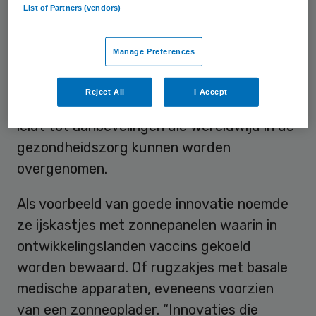
List of Partners (vendors)
om alleen te kunnen oplossen.
Technologische innovaties komen nu al vaak
Manage Preferences
van bedrijven en vanuit de wetenschap, en
samenwerking kan nog meer opleveren,
Reject All
I Accept
denkt Schippers. Ze hoopt dat haar oproep
leidt tot aanbevelingen die wereldwijd in de
gezondheidszorg kunnen worden
overgenomen.
Als voorbeeld van goede innovatie noemde
ze ijskastjes met zonnepanelen waarin in
ontwikkelingslanden vaccins gekoeld
worden bewaard. Of rugzakjes met basale
medische apparaten, eveneens voorzien
van een zonneoplader. “Innovaties die