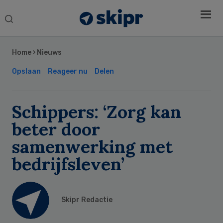
Search
this
Secondary
website
Sidebar
Home
›
Nieuws
Opslaan
Reageer nu
Delen
Schippers: ‘Zorg kan
beter door
samenwerking met
bedrijfsleven’
Skipr Redactie