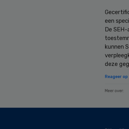
Gecertif
een spec
De SEH-a
toestemm
kunnen S
verpleeg
deze gege
Reageer op d
Meer over:
Secondary
Sidebar