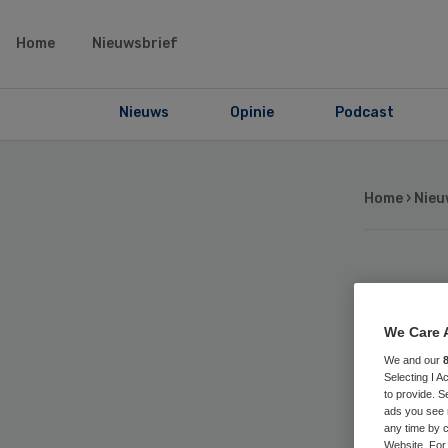
Home
Nieuwsbrief
Nieuws
Opinie
Podcast
Home
›
Nieu
SEH
We Care 
toe
We and our
Selecting I 
Sc
to provide. S
ads you see 
any time by c
Website. For 