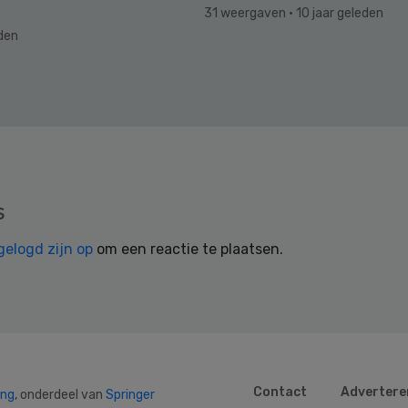
31 weergaven
· 10 jaar geleden
eden
s
gelogd zijn op
om een reactie te plaatsen.
Contact
Advertere
ing
, onderdeel van
Springer