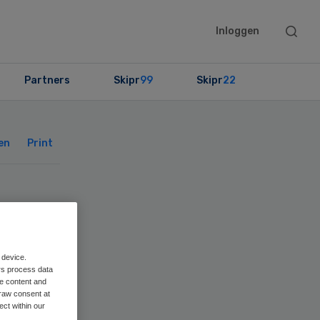
Searc
Inloggen
this
websit
Partners
Skipr
99
Skipr
22
Primary
Sidebar
en
Print
ct
jk
 device.
rs process data
me content and
raw consent at
ect within our