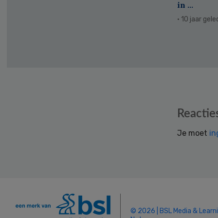
in ...
· 10 jaar gel
Reader
Reactie
Interactions
Je moet
in
© 2026 | BSL Media & Learn