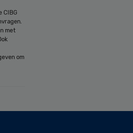
ie CIBG
nvragen.
en met
Ook
 geven om