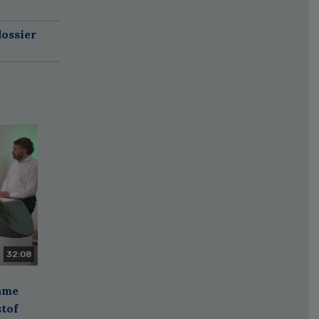
ossier
32:08
zame
stof