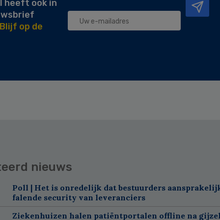
l heeft ook in
uwsbrief
Blijf op de
teerd nieuws
Poll | Het is onredelijk dat bestuurders aansprakelij
falende security van leveranciers
Ziekenhuizen halen patiëntportalen offline na gijze