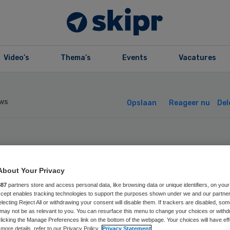
Video’s
Thema’s
Events
Vacatures
ws
Opslaan
Reageer nu
Del
-arts heeft dire
About Your Privacy
gang tot Landeli
887
partners store and access personal data, like browsing data or unique identifiers, on your
Accept enables tracking technologies to support the purposes shown under we and our partne
hakel Punt
electing Reject All or withdrawing your consent will disable them. If trackers are disabled, so
may not be as relevant to you. You can resurface this menu to change your choices or withd
licking the Manage Preferences link on the bottom of the webpage. Your choices will have eff
more details, refer to our Privacy Policy.
Privacy Statement