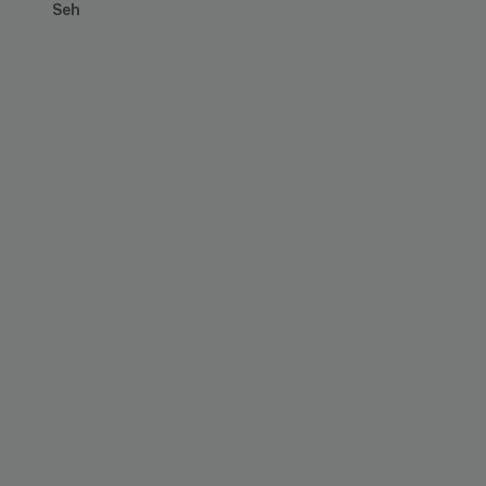
Seh
Primary
Sidebar