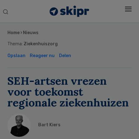
Search
this
Secondary
website
Sidebar
Home
›
Nieuws
Thema:
Ziekenhuiszorg
Opslaan
Reageer nu
Delen
SEH-artsen vrezen
voor toekomst
regionale ziekenhuizen
Bart Kiers