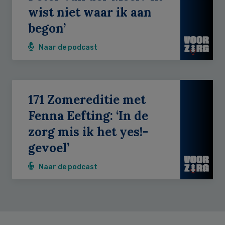
wist niet waar ik aan
begon’
Naar de podcast
171 Zomereditie met
Fenna Eefting: ‘In de
zorg mis ik het yes!-
gevoel’
Naar de podcast