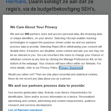
Hermans
. Daarin kondigt ze aan dat ze
regio’s, via de budgetbekostiging SEH’s,
desnoods wil dwingen tot keuzes in het
aanbod van de acute zorg. De minister wil
We Care About Your Privacy
dat ziekenhuizen in regio’s een plan maken
We and our
889
partners store and access personal data, like browsing data
voor hun rol in de organisatie van de lokale
or unique identifiers, on your device. Selecting I Accept enables tracking
technologies to support the purposes shown under we and our partners
acute zorg. Daarbij opent ze ook de deur
process data to provide. Selecting Reject All or withdrawing your consent will
disable them. If trackers are disabled, some content and ads you see may not
naar tussenvormen van acute zorg, zoals
be as relevant to you. You can resurface this menu to change your choices or
withdraw consent at any time by clicking the Manage Preferences link on the
spoedpleinen, een ‘SEH-light’ of een
bottom of the webpage. Your choices will have effect within our Website. For
opgewaardeerde huisartsenpost ‘HAP+’.
more details, refer to our Privacy Policy.
Privacy Statement
Would you rather not? Then we only place essential and statistical cookies,
these do not record any data about you as a person
Regionale ziekenhuizen
We and our partners process data to provide:
verzwakken
Use precise geolocation data. Actively scan device characteristics for
identification. Store and/or access information on a device. Personalised
advertising and content, advertising and content measurement, audience
Deze koers gaat ten koste van regionale
research and services development.
List of Partners (vendors)