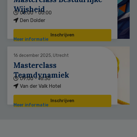
Wijsheid
00:00 - 00:00
Den Dolder
Inschrijven
Meer informatie
16 december 2025, Utrecht
Masterclass
Teamdynamiek
09:00 - 16:30
Van der Valk Hotel
Inschrijven
Meer informatie