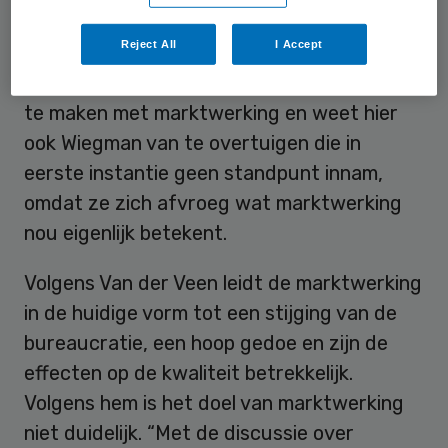
marktwerking niet per definitie leidt tot een
Reject All
I Accept
betere zorg.
Eelke van der Veen
pleit ervoor,
evenals Jolande Sap, een pas op de plaats
te maken met marktwerking en weet hier
ook Wiegman van te overtuigen die in
eerste instantie geen standpunt innam,
omdat ze zich afvroeg wat marktwerking
nou eigenlijk betekent.
Volgens Van der Veen leidt de marktwerking
in de huidige vorm tot een stijging van de
bureaucratie, een hoop gedoe en zijn de
effecten op de kwaliteit betrekkelijk.
Volgens hem is het doel van marktwerking
niet duidelijk. “Met de discussie over