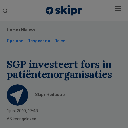
Search
this
Secondary
website
Sidebar
Home
›
Nieuws
Opslaan
Reageer nu
Delen
SGP investeert fors in
patiëntenorganisaties
Skipr Redactie
1 juni 2010
,
19:48
63 keer gelezen