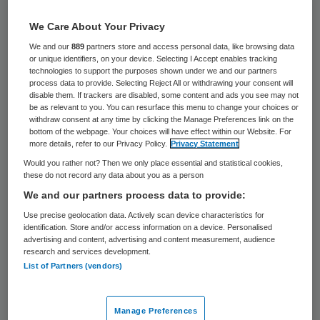
Wiegman (ChristenUnie), Halbe Zijlstra
We Care About Your Privacy
(VVD), Eelke van der Veen (PvdA), Pia
We and our
889
partners store and access personal data, like browsing data
Dijkstra (D66), Margreet Smilde (CDA),
or unique identifiers, on your device. Selecting I Accept enables tracking
technologies to support the purposes shown under we and our partners
Elbert Dijkgraaf (SGP), Renske Leijten (SP)
process data to provide. Selecting Reject All or withdrawing your consent will
disable them. If trackers are disabled, some content and ads you see may not
en Jolande Sap (GroenLinks) de strijd met
be as relevant to you. You can resurface this menu to change your choices or
withdraw consent at any time by clicking the Manage Preferences link on the
elkaar aan. Van der Veen is weliswaar voor
bottom of the webpage. Your choices will have effect within our Website. For
het machtig maken van
more details, refer to our Privacy Policy.
Privacy Statement
Would you rather not? Then we only place essential and statistical cookies,
patiëntenorganisaties, maar vindt het een
these do not record any data about you as a person
rare gedachte om te zeggen dat dat moet
We and our partners process data to provide:
van de markt, zoals de VVD volgens hem
Use precise geolocation data. Actively scan device characteristics for
identification. Store and/or access information on a device. Personalised
suggereert.
advertising and content, advertising and content measurement, audience
research and services development.
List of Partners (vendors)
Pas op de plaats
Manage Preferences
De PvdA, de SP en GroenLinks vinden dat