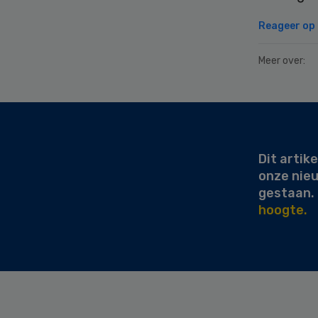
Reageer op d
Meer over:
Secondary
Sidebar
Dit artike
onze nie
gestaan.
hoogte.