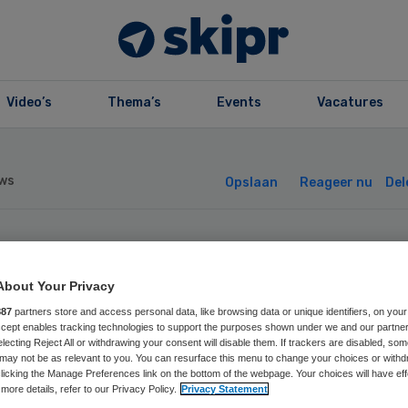
Video’s
Thema’s
Events
Vacatures
ws
Opslaan
Reageer nu
Del
aakchef wint aw
About Your Privacy
or ontzorgen
887
partners store and access personal data, like browsing data or unique identifiers, on your
Accept enables tracking technologies to support the purposes shown under we and our partne
electing Reject All or withdrawing your consent will disable them. If trackers are disabled, so
rgpersoneel
may not be as relevant to you. You can resurface this menu to change your choices or withd
licking the Manage Preferences link on the bottom of the webpage. Your choices will have eff
more details, refer to our Privacy Policy.
Privacy Statement