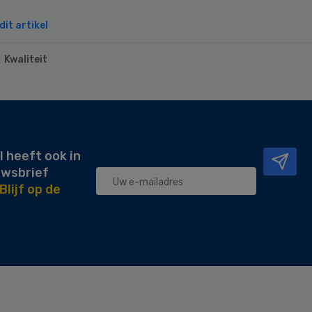
it artikel
Kwaliteit
l heeft ook in
uwsbrief
Blijf op de