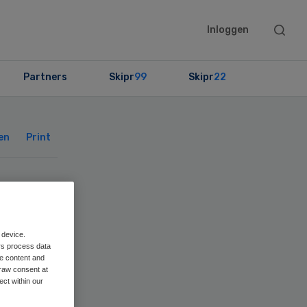
Searc
Inloggen
this
websit
Partners
Skipr
99
Skipr
22
Primary
Sidebar
en
Print
ard
 device.
rs process data
me content and
raw consent at
ect within our