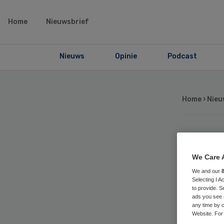
Home
Nieuwsbrief
Nieuws
Opinie
Podcast
Home
›
Nieu
Sm
We Care 
vo
We and our
Selecting I 
to provide. S
zo
ads you see 
any time by c
Website. For 