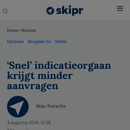
Search
this
Secondary
website
Sidebar
Home
›
Nieuws
Opslaan
Reageer nu
Delen
‘Snel’ indicatieorgaan
krijgt minder
aanvragen
Skipr Redactie
4 augustus 2014
,
12:38