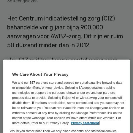
38 keer gelezen
Het Centrum indicatiestelling zorg (CIZ)
behandelde vorig jaar bijna 900.000
aanvragen voor AWBZ-zorg. Dit zijn er ruim
50 duizend minder dan in 2012.
Het CIZ wijt het lagere aantal aanvragen
onder meer aan het overhevelen van
We Care About Your Privacy
revalidatiezorg van de AWBZ naar de
We and our
887
partners store and access personal data, like browsing data
Zorgverzekeringswet (Zvw). Hierdoor stelt
or unique identifiers, on your device. Selecting I Accept enables tracking
technologies to support the purposes shown under we and our partners
het CIZ sinds begin 2013 geen indicaties
process data to provide. Selecting Reject All or withdrawing your consent will
disable them. If trackers are disabled, some content and ads you see may not
meer voor deze vorm van zorg. Daarnaast is
be as relevant to you. You can resurface this menu to change your choices or
de geldigheidsduur van indicaties langer
withdraw consent at any time by clicking the Manage Preferences link on the
bottom of the webpage. Your choices will have effect within our Website. For
geworden waardoor het CIZ minder
more details, refer to our Privacy Policy.
Privacy Statement
periodieke herindicaties hoeft te
Would you rather not? Then we only place essential and statistical cookies,