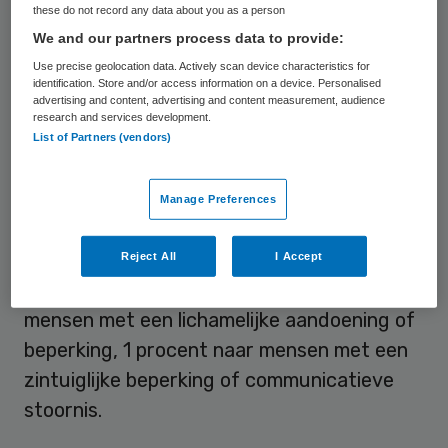
these do not record any data about you as a person
stellen. Bijna
negen van de tien aanvragen
We and our partners process data to provide:
werden door het CIZ positief beoordeeld.
Use precise geolocation data. Actively scan device characteristics for
identification. Store and/or access information on a device. Personalised
advertising and content, advertising and content measurement, audience
Lichamelijke beperking
research and services development.
List of Partners (vendors)
Met een aandeel van 31 procent was de
grootste groep cliënten die zorg aanvroeg
Manage Preferences
tussen de 75 en 84 jaar. Vier procent was
tussen de 0 en 17 jaar. Bijna zeventig
Reject All
I Accept
procent van de geïndiceerde zorg ging naar
mensen met een lichamelijke aandoening of
beperking, 1 procent naar mensen met een
zintuiglijke beperking of communicatieve
stoornis.