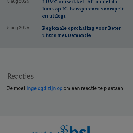
LUMC ontwikkelt AI-model dat
5 aug 2026
kans op IC-heropnames voorspelt
en uitlegt
Regionale opschaling voor Beter
5 aug 2026
Thuis met Dementie
Reader
Reacties
Interactions
Je moet
ingelogd zijn op
om een reactie te plaatsen.