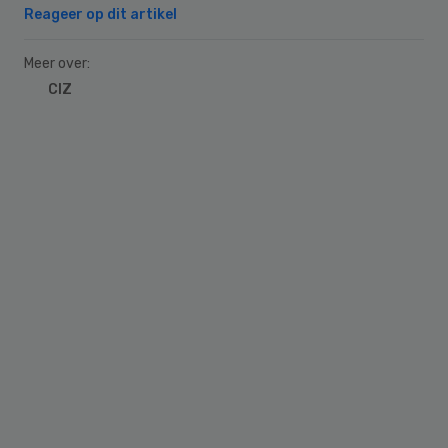
Reageer op dit artikel
Meer over:
CIZ
Primary
Sidebar