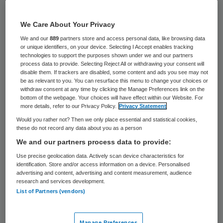
9 juni 2020
,
16:55
941 keer gelezen
We Care About Your Privacy
We and our
889
partners store and access personal data, like browsing data
Gespecialiseerd behandelcentrum Ciro stelt
or unique identifiers, on your device. Selecting I Accept enables tracking
twee nieuwe bestuurders aan. Martijn
technologies to support the purposes shown under we and our partners
process data to provide. Selecting Reject All or withdrawing your consent will
Spruit en Frits Franssen promoveren tot
disable them. If trackers are disabled, some content and ads you see may not
be as relevant to you. You can resurface this menu to change your choices or
bestuurder bij de Limburgse
withdraw consent at any time by clicking the Manage Preferences link on the
bottom of the webpage. Your choices will have effect within our Website. For
zorgorganisatie voor complexe chronische
more details, refer to our Privacy Policy.
Privacy Statement
longaandoeningen.
Would you rather not? Then we only place essential and statistical cookies,
these do not record any data about you as a person
We and our partners process data to provide:
Dat maakt Ciro dinsdagmiddag bekend. Ze
Use precise geolocation data. Actively scan device characteristics for
zijn benoemd door aandeelhouders
identification. Store and/or access information on a device. Personalised
advertising and content, advertising and content measurement, audience
Maastricht UMC+ en Stichting Proteion
research and services development.
List of Partners (vendors)
Thuis en vormen samen met voorzitter
Ingrid Augustin vanaf 1 juni het nieuwe
Manage Preferences