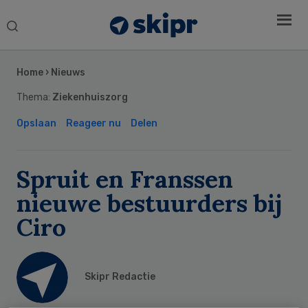
Search
this
Secondary
website
Sidebar
Home
›
Nieuws
Thema:
Ziekenhuiszorg
Opslaan
Reageer nu
Delen
Spruit en Franssen
nieuwe bestuurders bij
Ciro
Skipr Redactie