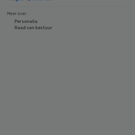
Meer over:
Personalia
Raad van bestuur
Primary
Sidebar