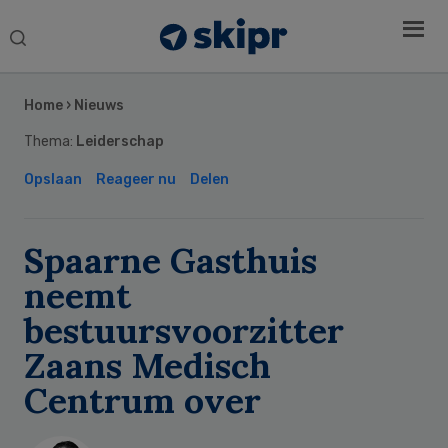
Search
this
Secondary
website
Sidebar
Home
›
Nieuws
Thema:
Leiderschap
Opslaan
Reageer nu
Delen
Spaarne Gasthuis
neemt
bestuursvoorzitter
Zaans Medisch
Centrum over