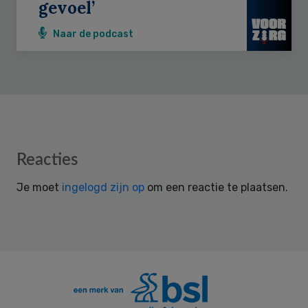
gevoel’
Naar de podcast
Reader
Reacties
Interactions
Je moet
ingelogd zijn op
om een reactie te plaatsen.