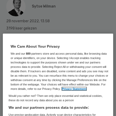
Sytse Wilman
28 november 2022
,
13:58
3198 keer gelezen
Leon Aarts wordt de nieuwe voorzitter van
We Care About Your Privacy
de raad van bestuur van het Spaarne
We and our
889
partners store and access personal data, like browsing data
Gasthuis. Aarts is nu nog
or unique identifiers, on your device. Selecting I Accept enables tracking
bestuursvoorzitter van het Zaans Medisch
technologies to support the purposes shown under we and our partners
process data to provide. Selecting Reject All or withdrawing your consent will
Centrum.
disable them. If trackers are disabled, some content and ads you see may not
be as relevant to you. You can resurface this menu to change your choices or
withdraw consent at any time by clicking the Manage Preferences link on the
bottom of the webpage. Your choices will have effect within our Website. For
Tijdens een naar eigen zeggen
more details, refer to our Privacy Policy.
Privacy Statement
“enerverende zoektocht” heeft de raad van
Would you rather not? Then we only place essential and statistical cookies,
these do not record any data about you as a person
toezicht (rvt) van het Spaarne Gasthuis
We and our partners process data to provide:
Leon Aarts benaderd. De bestuurder hapte
Use precise geolocation data. Actively scan device characteristics for