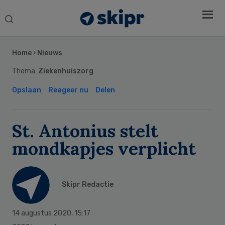
Search
this
Secondary
website
Sidebar
Home
›
Nieuws
Thema:
Ziekenhuiszorg
Opslaan
Reageer nu
Delen
St. Antonius stelt
mondkapjes verplicht
Skipr Redactie
14 augustus 2020
,
15:17