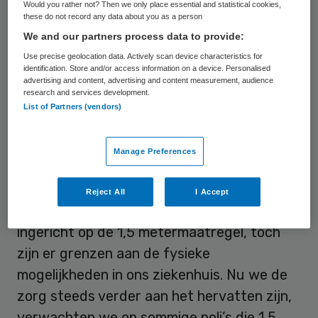
van mond-neusmaskers geldt voor iedereen
Would you rather not? Then we only place essential and statistical cookies,
these do not record any data about you as a person
vanaf 12 jaar.
We and our partners process data to provide:
Use precise geolocation data. Actively scan device characteristics for
Grenzen
identification. Store and/or access information on a device. Personalised
advertising and content, advertising and content measurement, audience
research and services development.
Het St. Antonius Ziekenhuis zegt de
List of Partners (vendors)
reguliere zorg graag verder op te
schroeven. “Dat kan alleen als we dat op
Manage Preferences
een
veilige en verantwoorde manier
kunnen
doen”, aldus het ziekenhuis. “Al hebben we
Reject All
I Accept
onze ziekenhuislocaties zo veel als mogelijk
ingericht op de 1,5 metermaatregel, toch
zijn er grenzen aan de fysieke
mogelijkheden in ons ziekenhuis. Nu we de
zorg steeds verder aan het hervatten zijn,
verwachten we op sommige poli’s die 1,5