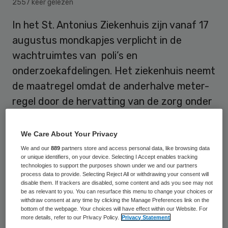
2557 keer gelezen
In het St. Antonius Ziekenhuis zijn vanaf 17
augustus mondkapjes verplicht in de
wachtruimtes van poli’s en
onderzoekafdelingen. Het ziekenhuis neemt
de maatregel omdat de anderhalve meter-
regel door de hervatting van de zorg onder
druk is komen te staan.
We Care About Your Privacy
We and our
889
partners store and access personal data, like browsing data
Patiënten mogen van het St Antonius hun
or unique identifiers, on your device. Selecting I Accept enables tracking
eigen mond-neusmasker dragen. Als ze zelf
technologies to support the purposes shown under we and our partners
process data to provide. Selecting Reject All or withdrawing your consent will
geen masker bij zich hebben, krijgen ze er
disable them. If trackers are disabled, some content and ads you see may not
be as relevant to you. You can resurface this menu to change your choices or
één uitgereikt bij de balie van de polikliniek
withdraw consent at any time by clicking the Manage Preferences link on the
bottom of the webpage. Your choices will have effect within our Website. For
c.q. afdeling. De verplichting tot het dragen
more details, refer to our Privacy Policy.
Privacy Statement