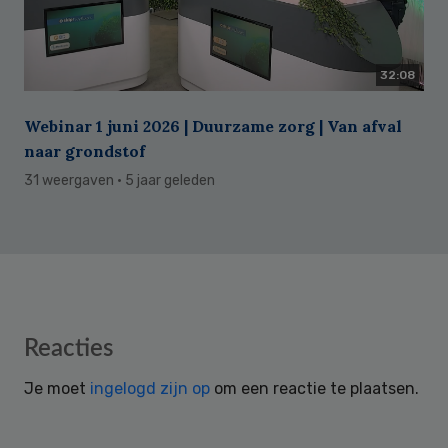
32:08
Webinar 1 juni 2026 | Duurzame zorg | Van afval
naar grondstof
31 weergaven
· 5 jaar geleden
Reader
Reacties
Interactions
Je moet
ingelogd zijn op
om een reactie te plaatsen.