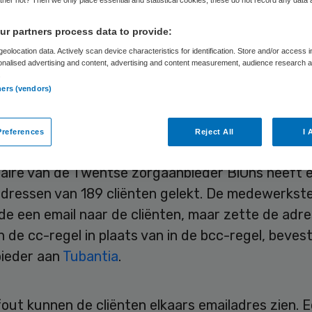
ailadressen 189
r partners process data to provide:
ënten
eolocation data. Actively scan device characteristics for identification. Store and/or access 
onalised advertising and content, advertising and content measurement, audience research 
.
ners (vendors)
Skipr Redactie
13 juli 2023
,
16:22
1441 keer gelezen
references
Reject All
I 
iaire van de Twentse zorgaanbieder BiOns heeft e
adressen van 189 cliënten gelekt. De medewerkst
de een email naar de cliënten, maar zette de adr
n de cc-regel in plaats van in de bcc-regel, beves
ieder aan
Tubantia
.
out kunnen de cliënten elkaars emailadres zien. 