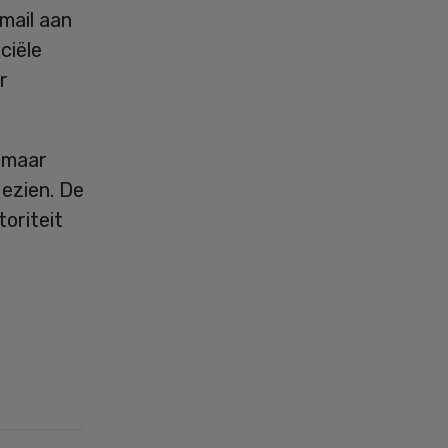
mail aan
ciële
r
 maar
ezien. De
oriteit