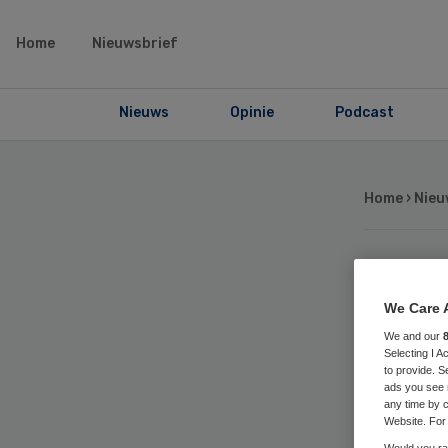
Home
Nieuwsbrief
Nieuws
Opinie
Podcast
Home
›
Nieu
St
We Care 
zor
We and our
Selecting I 
to provide. S
ads you see 
on
any time by c
Website. For 
Would you rat