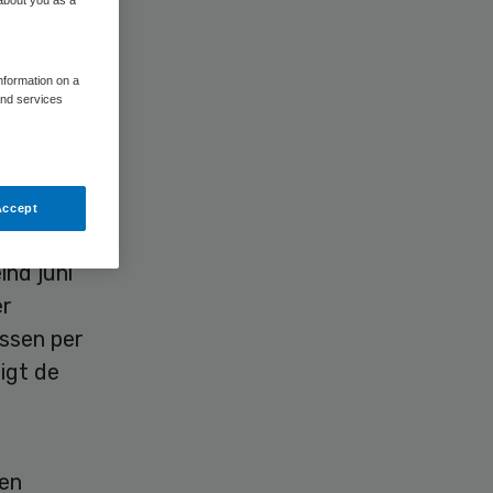
information on a
and services
Accept
ind juni
er
essen per
tigt de
Een