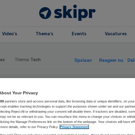
Video’s
Thema’s
Events
Vacatures
ws
Thema:
Tech
Opslaan
Reageer nu
Del
agiair Twentse
About Your Privacy
gaanbieder lekt 
889
partners store and access personal data, like browsing data or unique identifiers, on your
Accept enables tracking technologies to support the purposes shown under we and our partne
electing Reject All or withdrawing your consent will disable them. If trackers are disabled, so
may not be as relevant to you. You can resurface this menu to change your choices or withd
geluk
licking the Manage Preferences link on the bottom of the webpage. Your choices will have eff
more details, refer to our Privacy Policy.
Privacy Statement
her not? Then we only place essential and statistical cookies, these do not record any data