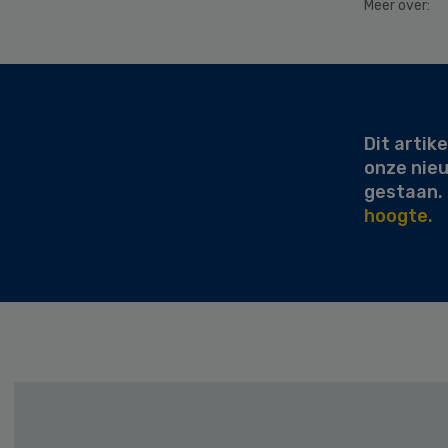
Meer over:
Secondary
Sidebar
Dit artike
onze nie
gestaan.
hoogte.