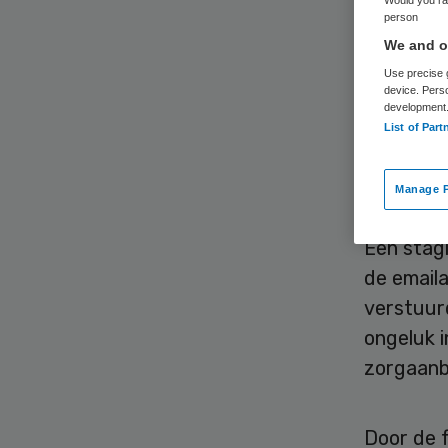
em
person
We and ou
cli
Use precise g
device. Pers
development
List of Part
Manage P
Een stag
de email
verstuur
ongeluk i
zorgaanb
Door de f