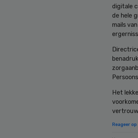
digitale 
de hele g
mails van
ergernis
Directri
benadrukt
zorgaanbi
Persoons
Het lekke
voorkome
vertrouw
Reageer op d