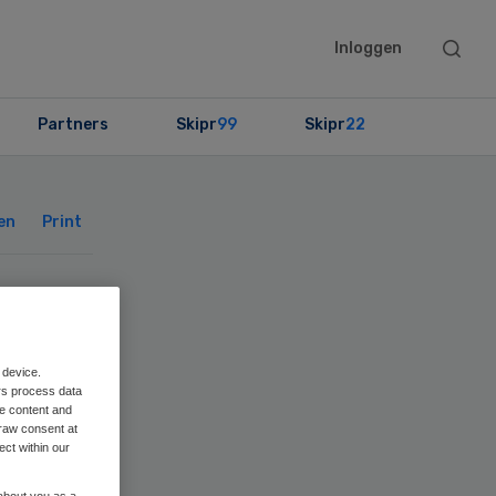
Searc
Inloggen
this
websit
Partners
Skipr
99
Skipr
22
Primary
Sidebar
en
Print
per
 device.
rs process data
me content and
raw consent at
ect within our
 about you as a