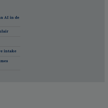
n AI in de
ulair
re intake
ames