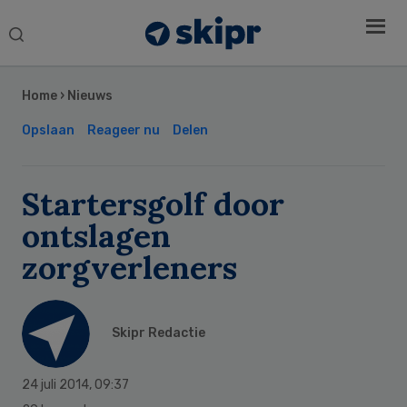
Search
this
Secondary
website
Sidebar
Home
›
Nieuws
Opslaan
Reageer nu
Delen
Startersgolf door
ontslagen
zorgverleners
Skipr Redactie
24 juli 2014
,
09:37