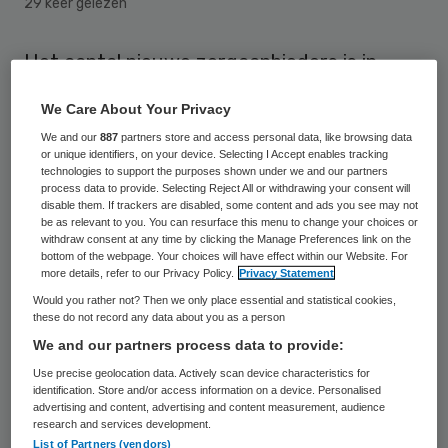
29 keer gelezen
Het aantal nieuwe zorgaanbieders is in
2013 bijna verdubbeld ten opzichte van
We Care About Your Privacy
2012. Dat meldt het ING Economisch
We and our
887
partners store and access personal data, like browsing data
Bureau in een rapport.
or unique identifiers, on your device. Selecting I Accept enables tracking
technologies to support the purposes shown under we and our partners
process data to provide. Selecting Reject All or withdrawing your consent will
Het
rapport
is opgesteld door de
disable them. If trackers are disabled, some content and ads you see may not
be as relevant to you. You can resurface this menu to change your choices or
zorganalisten van de bank. Bron voor de
withdraw consent at any time by clicking the Manage Preferences link on the
bottom of the webpage. Your choices will have effect within our Website. For
informatie is het Centraal Bureau voor de
more details, refer to our Privacy Policy.
Privacy Statement
Statistiek. Uit de cijfers blijkt dat de
Would you rather not? Then we only place essential and statistical cookies,
dynamiek in de zorgmarkt toeneemt. Niet
these do not record any data about you as a person
We and our partners process data to provide:
alleen waren er meer startende
Use precise geolocation data. Actively scan device characteristics for
ondernemingen. Ook het aantal opheffingen
identification. Store and/or access information on a device. Personalised
van zorgorganisaties lag in 2013 anderhalf
advertising and content, advertising and content measurement, audience
research and services development.
keer zo hoog als in het jaar daarvoor.
List of Partners (vendors)