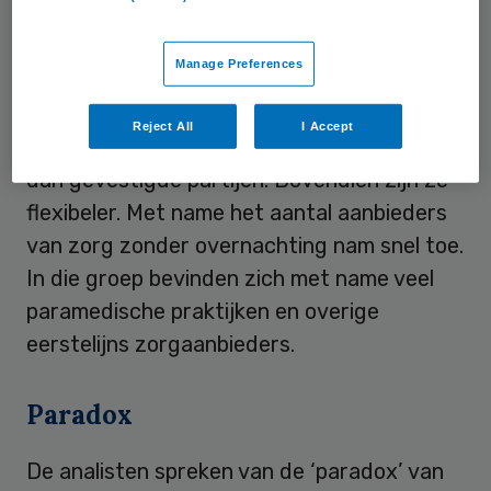
Volgens
ING
bestaat de groep startende
Manage Preferences
ondernemingen voor een groot deel uit
eenpitters die na ontslag voor zichzelf
Reject All
I Accept
beginnen. Zij leveren vaak goedkopere zorg
dan gevestigde partijen. Bovendien zijn ze
flexibeler. Met name het aantal aanbieders
van zorg zonder overnachting nam snel toe.
In die groep bevinden zich met name veel
paramedische praktijken en overige
eerstelijns zorgaanbieders.
Paradox
De analisten spreken van de ‘paradox’ van