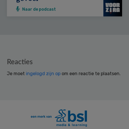
Naar de podcast
Reader
Reacties
Interactions
Je moet
ingelogd zijn op
om een reactie te plaatsen.