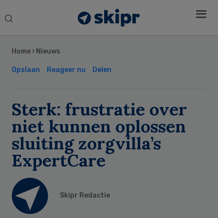
Search
this
Secondary
website
Sidebar
Home
›
Nieuws
Opslaan
Reageer nu
Delen
Sterk: frustratie over
niet kunnen oplossen
sluiting zorgvilla’s
ExpertCare
Skipr Redactie