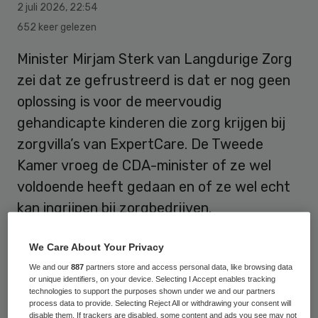
2 juli 2026
,
22:54
652 keer gelezen
Minister Mirjam Sterk van Langdurige Zorg
zei dat ze gefrustreerd is dat er nog geen
oplossing is voor de meervoudig
gehandicapte kinderen die zorg krijgen bij
zorgvilla’s van ExpertCare. De Tweede
Kamer vroeg de CDA-minister of ze wel
voldoende heeft gedaan en of ze wel echt
kan ingrijpen bij zorgbedrijven.
We Care About Your Privacy
Villa ExpertCare beheert vier zorgvilla’s
We and our
887
partners store and access personal data, like browsing data
waar meervoudig gehandicapte kinderen
or unique identifiers, on your device. Selecting I Accept enables tracking
technologies to support the purposes shown under we and our partners
een aantal dagen per week naartoe kunnen.
process data to provide. Selecting Reject All or withdrawing your consent will
disable them. If trackers are disabled, some content and ads you see may not