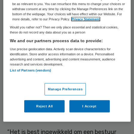
De Duitse multinational en eigenaar B.
be as relevant to you. You can resurface this menu to change your choices or
Braun wil de villa’s sluiten, omdat ze niet
withdraw consent at any time by clicking the Manage Preferences link on the
bottom of the webpage. Your choices will have effect within our Website. For
winstgevend zijn.
more details, refer to our Privacy Policy.
Privacy Statement
Would you rather not? Then we only place essential and statistical cookies,
these do not record any data about you as a person
Tweede Kamer
We and our partners process data to provide:
Use precise geolocation data. Actively scan device characteristics for
Een groot deel van de Kamer vroeg Sterk
identification. Store and/or access information on a device. Personalised
advertising and content, advertising and content measurement, audience
waarom het bestuur van ExpertCare nog
research and services development.
niet is weggestuurd nadat de Inspectie
List of Partners (vendors)
Gezondheidszorg en Jeugd (IGJ) twee van
de vier villa’s had gesloten, omdat de zorg
Manage Preferences
niet meer op orde was. “B. Braun heeft nu
Reject All
I Accept
gewoon wat het wil”, zei D66-Kamerlid
Marijke Synhaeve.
“Het is best ingewikkeld om een bestuur