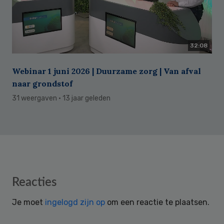
32:08
Webinar 1 juni 2026 | Duurzame zorg | Van afval
naar grondstof
31 weergaven
· 13 jaar geleden
Reader
Reacties
Interactions
Je moet
ingelogd zijn op
om een reactie te plaatsen.