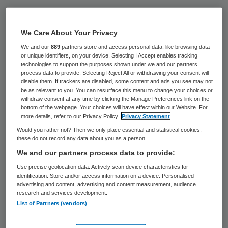
Twee zussen die augustus vorig jaar in het
TweeSteden ziekenhuis in Tilburg een
We Care About Your Privacy
patiënt belaagden met een nepwapen en
We and our
889
partners store and access personal data, like browsing data
or unique identifiers, on your device. Selecting I Accept enables tracking
een gummiknuppel, zijn donderdag
technologies to support the purposes shown under we and our partners
veroordeeld tot 200 uur werkstraf en 4
process data to provide. Selecting Reject All or withdrawing your consent will
disable them. If trackers are disabled, some content and ads you see may not
maanden voorwaardelijke gevangenisstraf.
be as relevant to you. You can resurface this menu to change your choices or
withdraw consent at any time by clicking the Manage Preferences link on the
Een vrouw die bij hen was, werd door de
bottom of the webpage. Your choices will have effect within our Website. For
more details, refer to our Privacy Policy.
Privacy Statement
rechtbank in Breda vrijgesproken.
Would you rather not? Then we only place essential and statistical cookies,
these do not record any data about you as a person
De vrouwen wilden wraak omdat de
We and our partners process data to provide:
dochter van een van hen door het
Use precise geolocation data. Actively scan device characteristics for
slachtoffer bij een ruzie zou zijn verwond op
identification. Store and/or access information on a device. Personalised
advertising and content, advertising and content measurement, audience
de Tilburgse kermis. Volgens hen deed de
research and services development.
List of Partners (vendors)
politie niks en kwamen ze daarom zelf in
actie. De verwondingen die de patiënt, die