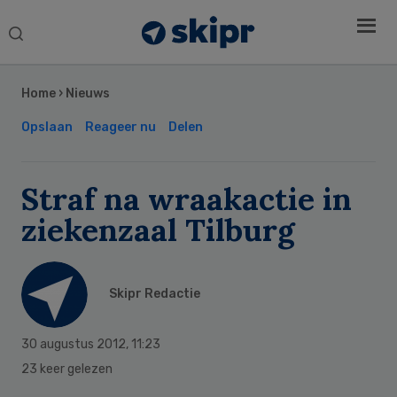
Search
this
Secondary
website
Sidebar
Home
›
Nieuws
Opslaan
Reageer nu
Delen
Straf na wraakactie in
ziekenzaal Tilburg
Skipr Redactie
30 augustus 2012
,
11:23
23 keer gelezen