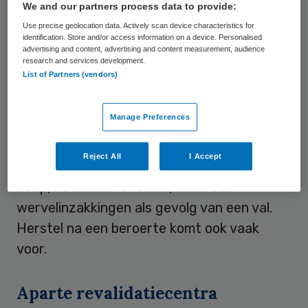
revalidatie, specifiek naar het gebruik van
We and our partners process data to provide:
technologie.
Use precise geolocation data. Actively scan device characteristics for
identification. Store and/or access information on a device. Personalised
advertising and content, advertising and content measurement, audience
research and services development.
Botbreuk of beroerte
List of Partners (vendors)
De grootste groep patiënten in deze vorm
Manage Preferences
van revalidatie, specifiek gericht is op
ouderen, moet herstellen van een botbreuk
Reject All
I Accept
als gevolg van een val. Zoals een gebroken
heup, bovenarm of enkel, maar ook
wervelinzakkingen als gevolg van een val.
Herstel na een beroerte komt ook vaak
voor.
Aparte revalidatiecentra