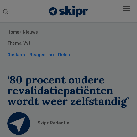
Search
this
Secondary
website
Sidebar
Home
›
Nieuws
Thema:
Vvt
Opslaan
Reageer nu
Delen
‘80 procent oudere
revalidatiepatiënten
wordt weer zelfstandig’
Skipr Redactie