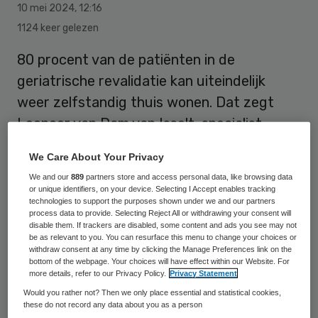
10 mei 2024
,
12:16
1124 keer gelezen
80 procent van de patiënten in de
geriatrische revalidatie kan uiteindelijk
weer zelfstandig thuis wonen. Dat zegt
Leonoor van Dam van Isselt, specialist
ouderengeneeskunde in de geriatrische
We Care About Your Privacy
revalidatie, in ANBO Magazine.
We and our
889
partners store and access personal data, like browsing data
or unique identifiers, on your device. Selecting I Accept enables tracking
technologies to support the purposes shown under we and our partners
Van Dam van Isselt is associate professor
process data to provide. Selecting Reject All or withdrawing your consent will
disable them. If trackers are disabled, some content and ads you see may not
bij het Universitair Netwerk voor de Care-
be as relevant to you. You can resurface this menu to change your choices or
withdraw consent at any time by clicking the Manage Preferences link on the
sector, Zuid-Holland (UNC-ZH) in het Leids
bottom of the webpage. Your choices will have effect within our Website. For
more details, refer to our Privacy Policy.
Privacy Statement
Universitair Medisch Centrum (LUMC). Zij
Would you rather not? Then we only place essential and statistical cookies,
doet onderzoek naar geriatrische
these do not record any data about you as a person