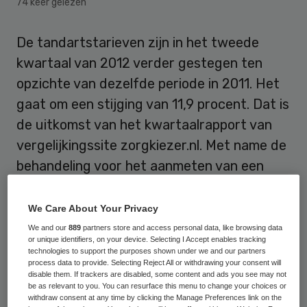
74 keer gelezen
De tandartstarieven zijn in het tweede
kwartaal van 2012 verder gestegen ten
opzichte van dezelfde periode in 2011. Het
gaat om een stijging van 11,9 procent. Dat is
de uitkomst van het kwartaalrapport van
vergelijkingssite zorgkiezer.nl. Met name de
behandeling voor het aanmeten van een
kunstgebit en de gebitsreiniging werden
duurder.
We Care About Your Privacy
We and our
889
partners store and access personal data, like browsing data
Eerder deze week kwam de NZa met een
or unique identifiers, on your device. Selecting I Accept enables tracking
technologies to support the purposes shown under we and our partners
onderzoek waarin gesteld werd dat de
process data to provide. Selecting Reject All or withdrawing your consent will
disable them. If trackers are disabled, some content and ads you see may not
tarieven over het eerste kwartaal met
9,6
be as relevant to you. You can resurface this menu to change your choices or
withdraw consent at any time by clicking the Manage Preferences link on the
procent gestegen
zijn. In het tweede