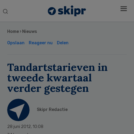
Search
this
Secondary
website
Sidebar
Home
›
Nieuws
Opslaan
Reageer nu
Delen
Tandartstarieven in
tweede kwartaal
verder gestegen
Skipr Redactie
28 juni 2012
,
10:08