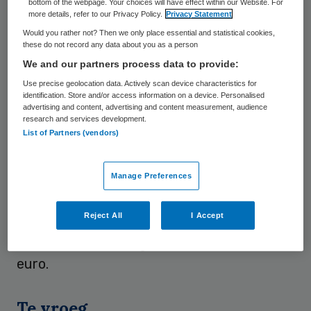
bottom of the webpage. Your choices will have effect within our Website. For
kwartaal komt daar nog 2,3 procent
more details, refer to our Privacy Policy.
Privacy Statement
Would you rather not? Then we only place essential and statistical cookies,
bovenop.
these do not record any data about you as a person
We and our partners process data to provide:
Grote verschillen
Use precise geolocation data. Actively scan device characteristics for
identification. Store and/or access information on a device. Personalised
advertising and content, advertising and content measurement, audience
De verschillen tussen tandartstarieven zijn
research and services development.
List of Partners (vendors)
volgens het rapport
erg groot. De
goedkoopste tandarts van Nederland
Manage Preferences
rekent voor een tweevlakvulling 43,50 euro,
terwijl de duurste tandarts 110 euro vraagt.
Reject All
I Accept
Het prijsverschil tussen de goedkoopste en
duurste behandeling voor een kroon is 331
euro.
Te vroeg