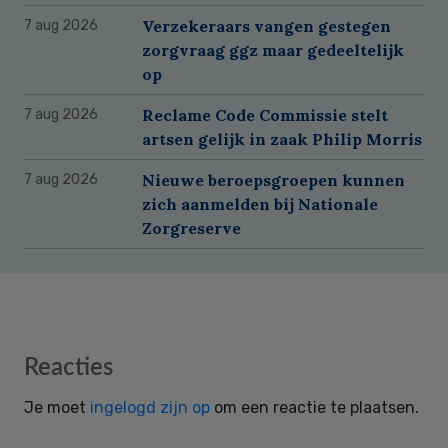
Verzekeraars vangen gestegen
7 aug 2026
zorgvraag ggz maar gedeeltelijk
op
Reclame Code Commissie stelt
7 aug 2026
artsen gelijk in zaak Philip Morris
Nieuwe beroepsgroepen kunnen
7 aug 2026
zich aanmelden bij Nationale
Zorgreserve
Reader
Reacties
Interactions
Je moet
ingelogd zijn op
om een reactie te plaatsen.