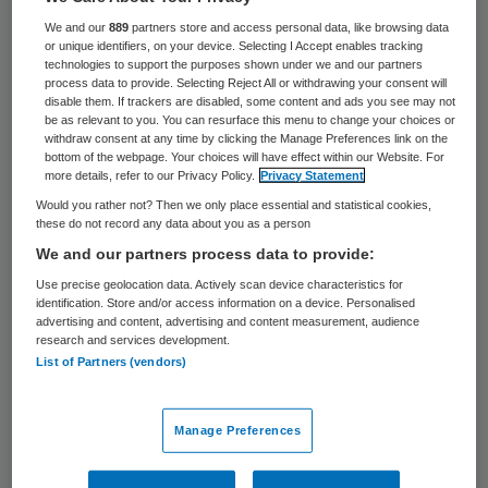
We and our
889
partners store and access personal data, like browsing data
or unique identifiers, on your device. Selecting I Accept enables tracking
14 september 2023
,
10:56
technologies to support the purposes shown under we and our partners
341 keer gelezen
process data to provide. Selecting Reject All or withdrawing your consent will
disable them. If trackers are disabled, some content and ads you see may not
be as relevant to you. You can resurface this menu to change your choices or
De Taskforce Integriteit Zorgsector (TIZ) is
withdraw consent at any time by clicking the Manage Preferences link on the
genomineerd voor de Anti Fraude Award
bottom of the webpage. Your choices will have effect within our Website. For
more details, refer to our Privacy Policy.
Privacy Statement
2023. TIZ is een van de 26 kanshebbers op
Would you rather not? Then we only place essential and statistical cookies,
een longlist voor de Anti Fraude Award.
these do not record any data about you as a person
We and our partners process data to provide:
Use precise geolocation data. Actively scan device characteristics for
Een tweede kanshebber uit de zorgsector
identification. Store and/or access information on a device. Personalised
advertising and content, advertising and content measurement, audience
voor deze prijs is VGZ. De jury nomineert de
research and services development.
List of Partners (vendors)
zorgverzekeraar voor het VGZ Anti-Fraude
Event. De winnaar wordt bekendgemaakt
tijdens het Fraude Film Festival op 3
Manage Preferences
november in het Koninklijk Theater