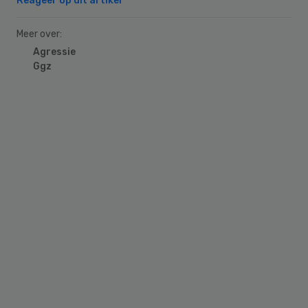
Reageer op dit artikel
Meer over:
Agressie
Ggz
Primary
Sidebar