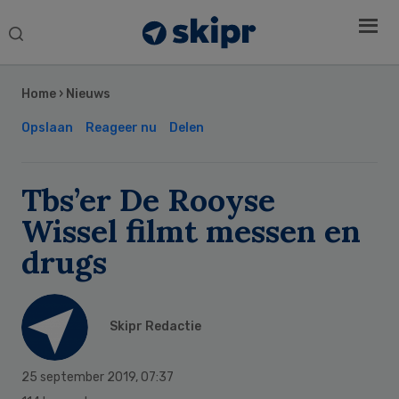
Search
this
Secondary
website
Sidebar
Home
›
Nieuws
Opslaan
Reageer nu
Delen
Tbs’er De Rooyse
Wissel filmt messen en
drugs
Skipr Redactie
25 september 2019
,
07:37