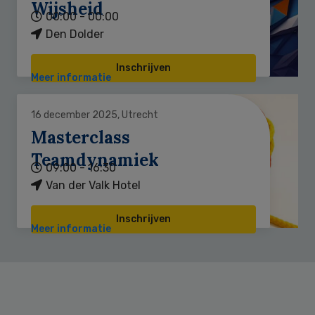
Wijsheid
00:00 - 00:00
Den Dolder
Inschrijven
Meer informatie
16 december 2025, Utrecht
Masterclass
Teamdynamiek
09:00 - 16:30
Van der Valk Hotel
Inschrijven
Meer informatie