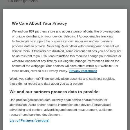
114 keer gelezen
Een patiënt van tbs-kliniek De Rooyse
We Care About Your Privacy
Wissel in Oostrum heeft video’s gemaakt en
We and our
887
partners store and access personal data, like browsing data
op YouTube geplaatst. Hij laat beelden zien
or unique identifiers, on your device. Selecting I Accept enables tracking
technologies to support the purposes shown under we and our partners
van wat volgens hem wiet is die in de kliniek
process data to provide. Selecting Reject All or withdrawing your consent will
disable them. If trackers are disabled, some content and ads you see may not
wordt gekweekt en hij staat op enig
be as relevant to you. You can resurface this menu to change your choices or
moment alleen in een ruimte met een
withdraw consent at any time by clicking the Manage Preferences link on the
bottom of the webpage. Your choices will have effect within our Website. For
kartelmes. Hij heeft de beelden gemaakt
more details, refer to our Privacy Policy.
Privacy Statement
met de camera van een telefoon en een
Would you rather not? Then we only place essential and statistical cookies,
these do not record any data about you as a person
smartwatch. Dat meldt 1Limburg.
We and our partners process data to provide:
Use precise geolocation data. Actively scan device characteristics for
Patiënten mogen in principe geen camera’s
identification. Store and/or access information on a device. Personalised
hebben en ook geen internettoegang. Te
advertising and content, advertising and content measurement, audience
research and services development.
zien is hoe hij tegen de regels in met een
List of Partners (vendors)
mobiele telefoon ruimtes, patiënten en