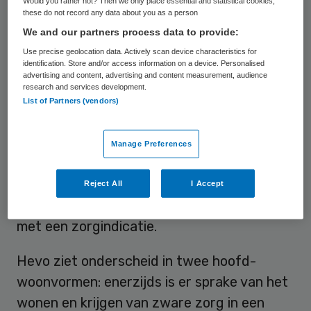
wordende bevolking de vraag naar
Would you rather not? Then we only place essential and statistical cookies,
these do not record any data about you as a person
ouderenzorg in kleine gemeenten
We and our partners process data to provide:
verdubbelen in lijn met de ontwikkeling van
Use precise geolocation data. Actively scan device characteristics for
het aantal 80-plussers daar.
identification. Store and/or access information on a device. Personalised
advertising and content, advertising and content measurement, audience
research and services development.
Eerder bleek uit onderzoeken van Actiz en
List of Partners (vendors)
TNO dat er te weinig verpleeghuisplekken
bijkomen. Er zijn volgens hun onderzoek in
Manage Preferences
2025 al 30.000 nieuwe plekken nodig,
terwijl er maar 14.000 worden bijgebouwd.
Reject All
I Accept
Hevo stelt dat er 1 miljoen mensen bijkomen
met een zorgindicatie.
Hevo ziet onderscheid in twee hoofd-
woonvormen: enerzijds is er sprake van het
wonen en krijgen van zware zorg in een