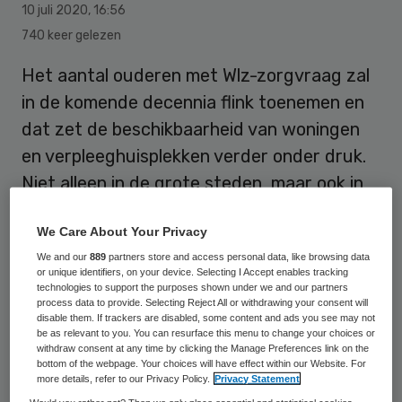
10 juli 2020
,
16:56
740 keer gelezen
Het aantal ouderen met Wlz-zorgvraag zal
in de komende decennia flink toenemen en
dat zet de beschikbaarheid van woningen
en verpleeghuisplekken verder onder druk.
Niet alleen in de grote steden, maar ook in
de kleine gemeenten, blijkt uit onderzoek
We Care About Your Privacy
van vastgoedadviseur Hevo.
We and our
889
partners store and access personal data, like browsing data
or unique identifiers, on your device. Selecting I Accept enables tracking
technologies to support the purposes shown under we and our partners
Volgens het marktonderzoek hebben
process data to provide. Selecting Reject All or withdrawing your consent will
disable them. If trackers are disabled, some content and ads you see may not
gemeenten een flinke uitdaging ten aanzien
be as relevant to you. You can resurface this menu to change your choices or
withdraw consent at any time by clicking the Manage Preferences link on the
van de woonruimte voor ouderen. Richting
bottom of the webpage. Your choices will have effect within our Website. For
2040 zou door de vergrijzing en de ouder
more details, refer to our Privacy Policy.
Privacy Statement