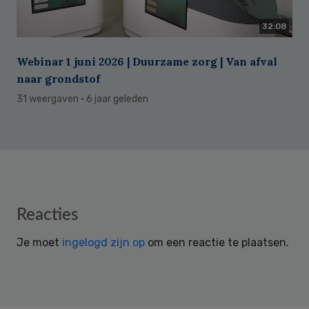
32:08
Webinar 1 juni 2026 | Duurzame zorg | Van afval
naar grondstof
31 weergaven
· 6 jaar geleden
Reader
Reacties
Interactions
Je moet
ingelogd zijn op
om een reactie te plaatsen.