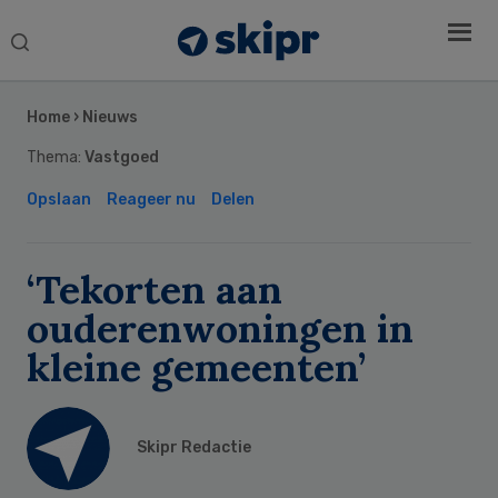
Search
this
Secondary
website
Sidebar
Home
›
Nieuws
Thema:
Vastgoed
Opslaan
Reageer nu
Delen
‘Tekorten aan
ouderenwoningen in
kleine gemeenten’
Skipr Redactie