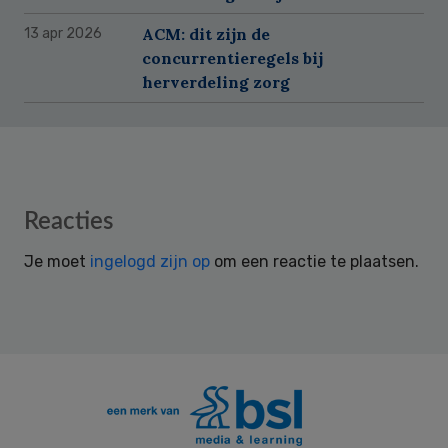
ACM: dit zijn de
13 apr 2026
concurrentieregels bij
herverdeling zorg
Reader
Reacties
Interactions
Je moet
ingelogd zijn op
om een reactie te plaatsen.