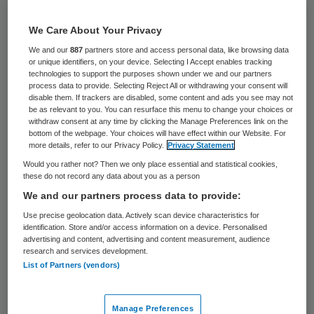
299 keer gelezen
We Care About Your Privacy
Thebe Wijkverpleging heeft bij de Autoriteit
We and our
887
partners store and access personal data, like browsing data
Consument & Markt (ACM) aangegeven de
or unique identifiers, on your device. Selecting I Accept enables tracking
technologies to support the purposes shown under we and our partners
thuiszorgactiviteiten van Careyn in de regio
process data to provide. Selecting Reject All or withdrawing your consent will
disable them. If trackers are disabled, some content and ads you see may not
West-Brabant te willen overnemen. Het
be as relevant to you. You can resurface this menu to change your choices or
withdraw consent at any time by clicking the Manage Preferences link on the
betreft wijkverpleging, dagbesteding,
bottom of the webpage. Your choices will have effect within our Website. For
thuisbegeleiding, hospicezorg en
more details, refer to our Privacy Policy.
Privacy Statement
Would you rather not? Then we only place essential and statistical cookies,
personenalarmering.
these do not record any data about you as a person
We and our partners process data to provide:
Thebe en Careyn maakten in januari al
Use precise geolocation data. Actively scan device characteristics for
bekend een principe afspraak te hebben
identification. Store and/or access information on a device. Personalised
advertising and content, advertising and content measurement, audience
over de overname. In aansluiting hierop
research and services development.
hebben de bedrijven de ACM op 30 oktober
List of Partners (vendors)
officieel om toestemming gevraagd
voor de
overname. De overname neemt meer tijd in
Manage Preferences