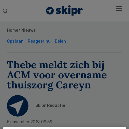
Search
this
Secondary
website
Sidebar
Home
›
Nieuws
Opslaan
Reageer nu
Delen
Thebe meldt zich bij
ACM voor overname
thuiszorg Careyn
Skipr Redactie
5 november 2019
,
09:59