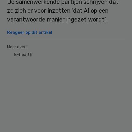
De samenwerkende partijen schrijven dat
ze zich er voor inzetten ‘dat AI op een
verantwoorde manier ingezet wordt’.
Reageer op dit artikel
Meer over:
E-health
Primary
Sidebar