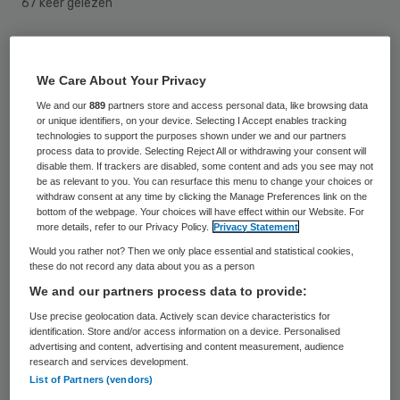
67 keer gelezen
Door samen te werken aan het slim en veilig
combineren van data willen TNO en
We Care About Your Privacy
Integraal Kankercentrum Nederland (IKNL)
We and our
889
partners store and access personal data, like browsing data
or unique identifiers, on your device. Selecting I Accept enables tracking
de impact van kanker reduceren.
technologies to support the purposes shown under we and our partners
process data to provide. Selecting Reject All or withdrawing your consent will
disable them. If trackers are disabled, some content and ads you see may not
Berry Vetjens, directeur markt bij TNO
be as relevant to you. You can resurface this menu to change your choices or
withdraw consent at any time by clicking the Manage Preferences link on the
Informatie en Communicatietechnologie,
bottom of the webpage. Your choices will have effect within our Website. For
more details, refer to our Privacy Policy.
Privacy Statement
legt uit waarom AI zinvol is voor
Would you rather not? Then we only place essential and statistical cookies,
behandeling van kankerpatiënten: “Door
these do not record any data about you as a person
data te gebruiken van verschillende
We and our partners process data to provide:
ziekenhuizen en organisaties verhogen we
Use precise geolocation data. Actively scan device characteristics for
identification. Store and/or access information on a device. Personalised
de kansen op genezing en het voorkomen
advertising and content, advertising and content measurement, audience
research and services development.
van ziekte. AI maakt het mogelijk de
List of Partners (vendors)
behandeling verregaand te personaliseren