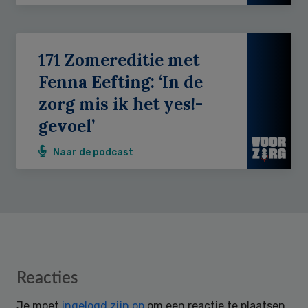
171 Zomereditie met
Fenna Eefting: ‘In de
zorg mis ik het yes!-
gevoel’
Naar de podcast
Reader
Reacties
Interactions
Je moet
ingelogd zijn op
om een reactie te plaatsen.