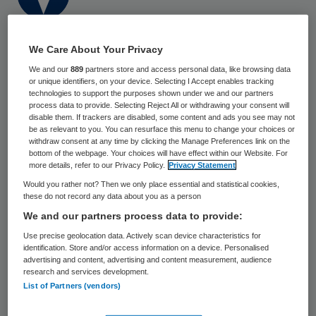
6 april 2020
,
12:49
We Care About Your Privacy
1393 keer gelezen
We and our
889
partners store and access personal data, like browsing data
Ina Huesken gaat op 1 juli aan de slag als
or unique identifiers, on your device. Selecting I Accept enables tracking
technologies to support the purposes shown under we and our partners
bestuurder van Elker Jeugdhulp &
process data to provide. Selecting Reject All or withdrawing your consent will
disable them. If trackers are disabled, some content and ads you see may not
onderwijs. Huesken volgt daarmee interim-
be as relevant to you. You can resurface this menu to change your choices or
withdraw consent at any time by clicking the Manage Preferences link on the
bestuurder Leo Euser op.
bottom of the webpage. Your choices will have effect within our Website. For
more details, refer to our Privacy Policy.
Privacy Statement
Would you rather not? Then we only place essential and statistical cookies,
Huesken is momenteel lid van de Raad van
these do not record any data about you as a person
Bestuur van RIBW Groep Overijssel.
We and our partners process data to provide:
Daarvoor heeft zij zowel op interim-basis
Use precise geolocation data. Actively scan device characteristics for
identification. Store and/or access information on a device. Personalised
als in vaste dienst verschillende bestuurs-
advertising and content, advertising and content measurement, audience
research and services development.
en directiefuncties in de zorg ingevuld.
List of Partners (vendors)