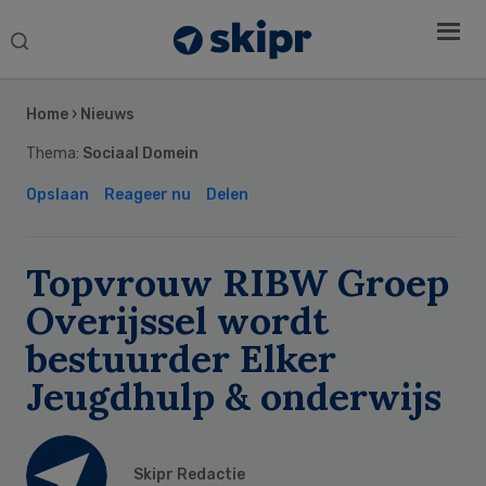
Search
this
Secondary
website
Sidebar
Home
›
Nieuws
Thema:
Sociaal Domein
Opslaan
Reageer nu
Delen
Topvrouw RIBW Groep
Overijssel wordt
bestuurder Elker
Jeugdhulp & onderwijs
Skipr Redactie