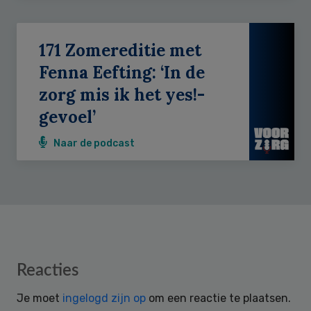
171 Zomereditie met
Fenna Eefting: ‘In de
zorg mis ik het yes!-
gevoel’
Naar de podcast
Reader
Reacties
Interactions
Je moet
ingelogd zijn op
om een reactie te plaatsen.