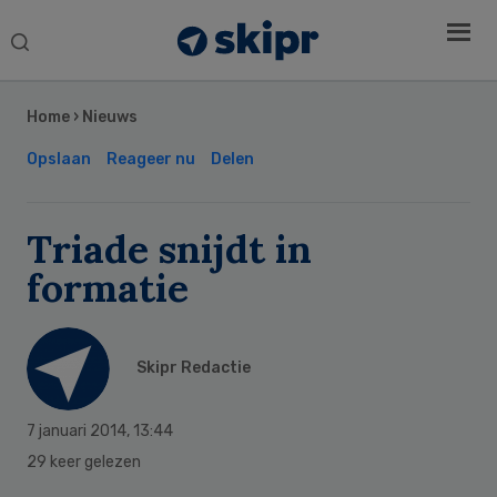
Search
this
Secondary
website
Sidebar
Home
›
Nieuws
Opslaan
Reageer nu
Delen
Triade snijdt in
formatie
Skipr Redactie
7 januari 2014
,
13:44
29 keer gelezen