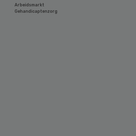
Arbeidsmarkt
Gehandicaptenzorg
Primary
Sidebar