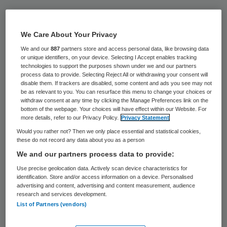
Zorgorganisatie Triade in Flevoland schrapt
190 formatieplaatsen. Het gaat om bijna 110
We Care About Your Privacy
vaste arbeidsplaatsen en ruim 80 tijdelijke
We and our
887
partners store and access personal data, like browsing data
contracten.
or unique identifiers, on your device. Selecting I Accept enables tracking
technologies to support the purposes shown under we and our partners
process data to provide. Selecting Reject All or withdrawing your consent will
Triade reageert met de ontslagfronde op
disable them. If trackers are disabled, some content and ads you see may not
be as relevant to you. You can resurface this menu to change your choices or
de komende bezuinigingen in de zorg. Naar
withdraw consent at any time by clicking the Manage Preferences link on the
bottom of the webpage. Your choices will have effect within our Website. For
eigen zeggen moet Triade, dat zorg en
more details, refer to our Privacy Policy.
Privacy Statement
ondersteuning aan kwetsbare mensen
Would you rather not? Then we only place essential and statistical cookies,
these do not record any data about you as a person
geeft, de komende tien jaar bijna eenn
We and our partners process data to provide:
kwart van de omzet inleveren. De komende
Use precise geolocation data. Actively scan device characteristics for
twee jaar daalt de omzet al met 17 procent.
identification. Store and/or access information on a device. Personalised
advertising and content, advertising and content measurement, audience
research and services development.
Natuurlijk verloop
List of Partners (vendors)