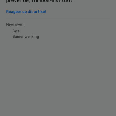
preventie, Trimbos-instituut.
Reageer op dit artikel
Meer over:
Ggz
Samenwerking
Primary
Sidebar