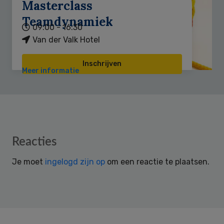
Masterclass
Teamdynamiek
09:00 - 16:30
Van der Valk Hotel
Inschrijven
Meer informatie
Reader
Reacties
Interactions
Je moet
ingelogd zijn op
om een reactie te plaatsen.