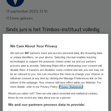
13 september 2023
,
13:10
173 keer gelezen
Sinds juni is het Trimbos-instituut volledig
lid van EuroHealthNet, het Europese
partnerschap voor gezondheid en
We Care About Your Privacy
welbevinden.
We and our
887
partners store and access personal data, like browsing data
or unique identifiers, on your device. Selecting I Accept enables tracking
technologies to support the purposes shown under we and our partners
process data to provide. Selecting Reject All or withdrawing your consent will
EuroHealthNet heeft een groot Europees
disable them. If trackers are disabled, some content and ads you see may not
be as relevant to you. You can resurface this menu to change your choices or
netwerk van gezondheidsorganisaties en is
withdraw consent at any time by clicking the Manage Preferences link on the
ervaren in het monitoren, beïnvloeden en
bottom of the webpage. Your choices will have effect within our Website. For
more details, refer to our Privacy Policy.
Privacy Statement
analyseren van Europees
Would you rather not? Then we only place essential and statistical cookies,
gezondheidsbeleid. Ze kunnen strategische
these do not record any data about you as a person
We and our partners process data to provide:
samenwerkingen organiseren en faciliteren