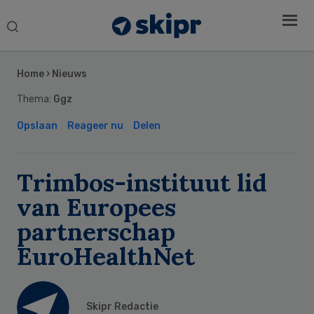
Search
this
Secondary
website
Sidebar
Home
›
Nieuws
Thema:
Ggz
Opslaan
Reageer nu
Delen
Trimbos-instituut lid
van Europees
partnerschap
EuroHealthNet
Skipr Redactie