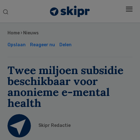
Search
this
Secondary
website
Sidebar
Home
›
Nieuws
Opslaan
Reageer nu
Delen
Twee miljoen subsidie
beschikbaar voor
anonieme e-mental
health
Skipr Redactie