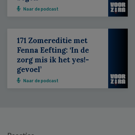
Naar de podcast
171 Zomereditie met
Fenna Eefting: ‘In de
zorg mis ik het yes!-
gevoel’
Naar de podcast
Reader