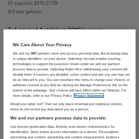
29 augustus 2019
,
07:38
103 keer gelezen
Tot en met 1 oktober 2019 kunnen
organisaties in de ggz en verslavingszorg
We Care About Your Privacy
subsidieaanvragen doen voor voor
We and our
887
partners store and access personal data, like browsing data
behandelingen met anonieme e-mental
or unique identifiers, on your device. Selecting I Accept enables tracking
technologies to support the purposes shown under we and our partners
health bij het Zorginstituut. Voor 2020 is er
process data to provide. Selecting Reject All or withdrawing your consent will
disable them. If trackers are disabled, some content and ads you see may not
voor de organisaties twee miljoen euro
be as relevant to you. You can resurface this menu to change your choices or
beschikbaar.
withdraw consent at any time by clicking the Manage Preferences link on the
bottom of the webpage. Your choices will have effect within our Website. For
more details, refer to our Privacy Policy.
Privacy Statement
E-mental health is zorg dat op digitale wijze
Would you rather not? Then we only place essential and statistical cookies,
verleend wordt en is volledig anoniem. Het
these do not record any data about you as a person
We and our partners process data to provide:
is bestemd voor lichte tot matig ernstige
Use precise geolocation data. Actively scan device characteristics for
(eerstelijns-) problematiek en richt zich
identification. Store and/or access information on a device. Personalised
onder andere op depressie, angstklachten
advertising and content, advertising and content measurement, audience