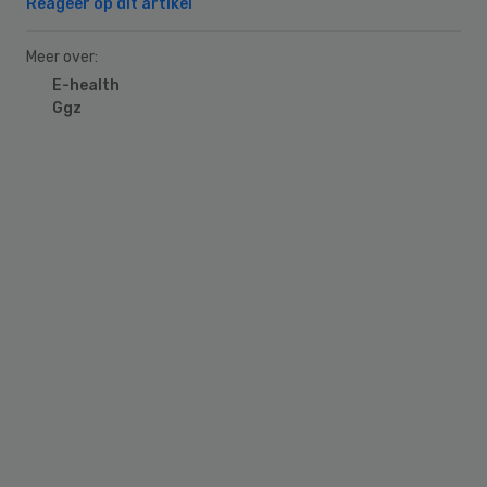
Reageer op dit artikel
Meer over:
E-health
Ggz
Primary
Sidebar