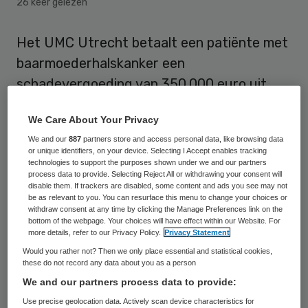
26 keer gelezen
Het UMC Utrecht betaalt een patiënte met
baarmoederhalskanker een
schadevergoeding van 350.000 euro uit.
Dat is een recordbedrag aan smartengeld in
We Care About Your Privacy
een Nederlandse letselschadezaak.
We and our
887
partners store and access personal data, like browsing data
or unique identifiers, on your device. Selecting I Accept enables tracking
Dit meldt NRC Handelsblad op 20 november.
technologies to support the purposes shown under we and our partners
process data to provide. Selecting Reject All or withdrawing your consent will
Het gaat om smartengeld voor een 55-
disable them. If trackers are disabled, some content and ads you see may not
jarige vrouw die nu ongeneeslijk ziek is. Zij
be as relevant to you. You can resurface this menu to change your choices or
withdraw consent at any time by clicking the Manage Preferences link on the
werd in 2011 op baarmoederhalskanker
bottom of the webpage. Your choices will have effect within our Website. For
more details, refer to our Privacy Policy.
Privacy Statement
getest, zonder dat zij het wist. Er werden
Would you rather not? Then we only place essential and statistical cookies,
kwaadaardige cellen gevonden. Door een
these do not record any data about you as a person
fout heeft de behandelend arts het biopt
We and our partners process data to provide:
niet gezien,
aldus UMC Utrecht
, maar
Use precise geolocation data. Actively scan device characteristics for