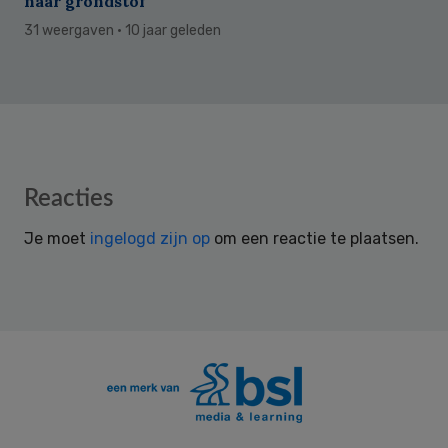
naar grondstof
31 weergaven
· 10 jaar geleden
Reader
Reacties
Interactions
Je moet
ingelogd zijn op
om een reactie te plaatsen.