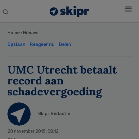
Search
this
Secondary
website
Sidebar
Home
›
Nieuws
Opslaan
Reageer nu
Delen
UMC Utrecht betaalt
record aan
schadevergoeding
Skipr Redactie
20 november 2015
,
08:12