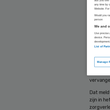
Ce
ads you see 
any time by c
Website. For 
Would you rat
person
We and ou
Use precise g
device. Pers
development
List of Part
Het Univ
getekend
Manage P
invoerin
toepassi
vervange
Dat meld
zijn in h
zorgverle