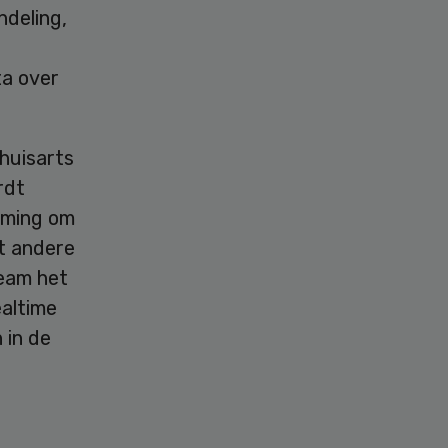
ndeling,
ta over
huisarts
rdt
emming om
it andere
team het
ealtime
 in de