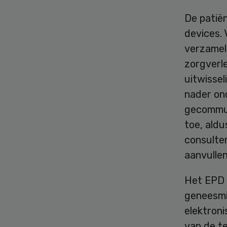
De patiën
devices. 
verzamel
zorgverl
uitwissel
nader on
gecommun
toe, aldu
consulten
aanvullen
Het EPD l
geneesmi
elektron
van de t