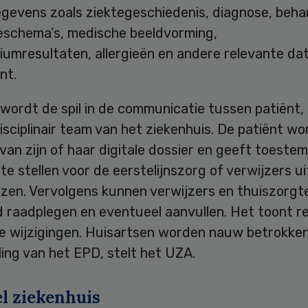
gevens zoals ziektegeschiedenis, diagnose, beha
eschema’s, medische beeldvorming,
iumresultaten, allergieën en andere relevante da
nt.
ordt de spil in de communicatie tussen patiënt, 
isciplinair team van het ziekenhuis. De patiënt wo
van zijn of haar digitale dossier en geeft toest
te stellen voor de eerstelijnszorg of verwijzers u
izen. Vervolgens kunnen verwijzers en thuiszorg
d raadplegen en eventueel aanvullen. Het toont r
te wijzigingen. Huisartsen worden nauw betrokken
ing van het EPD, stelt het UZA.
el ziekenhuis