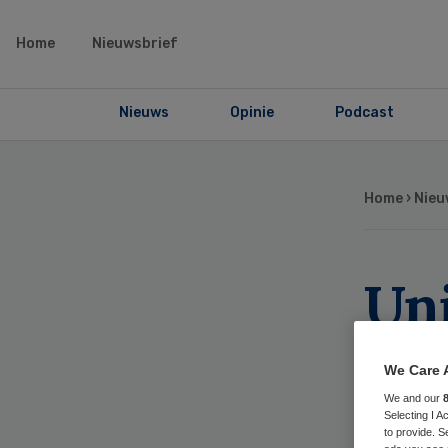
Home
Nieuwsbrief
Nieuws
Opinie
Podcast
Home
›
Nieu
Uni
Zi
We Care 
im
We and our
Selecting I 
to provide. S