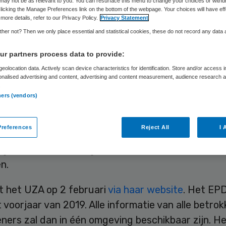
rner
may not be as relevant to you. You can resurface this menu to change your choices or withd
licking the Manage Preferences link on the bottom of the webpage. Your choices will have eff
more details, refer to our Privacy Policy.
Privacy Statement
her not? Then we only place essential and statistical cookies, these do not record any data
r partners process data to provide:
Skipr Redactie
3 februari 2017
,
08:15
121 keer gelezen
eolocation data. Actively scan device characteristics for identification. Store and/or access 
onalised advertising and content, advertising and content measurement, audience research 
.
ners (vendors)
ersitair Ziekenhuis Antwerpen (UZA) heeft contr
 met de Amerikaanse softwareleverancier Cerner
references
Reject All
I 
g van een hoogwaardig EPD. Dat moet de ruim 150
ngen die nu worden gebruikt voor dataverzameli
n.
t het UZA op 2 februari
via haar website
. Het EPD
et voorjaar van 2019. Alle informatie van alle betro
ners zal dan in één omgeving beschikbaar zijn. H