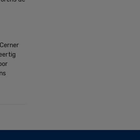
 Cerner
eertig
oor
ns