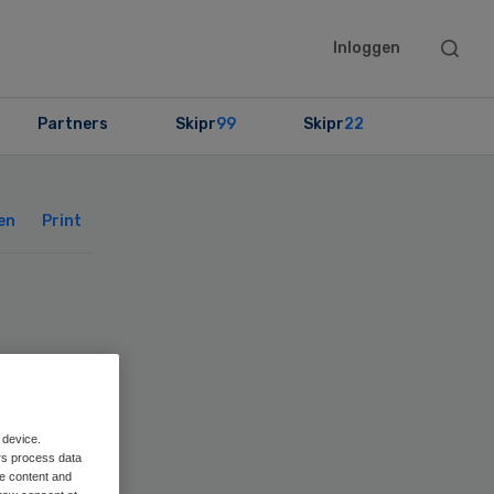
Searc
Inloggen
this
websit
Partners
Skipr
99
Skipr
22
Primary
Sidebar
en
Print
pen
 device.
rs process data
me content and