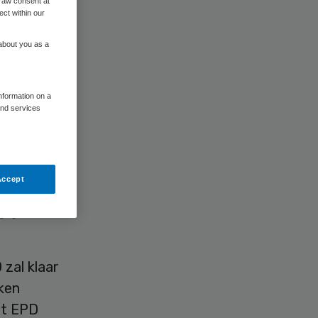
raw consent at
ect within our
 about you as a
information on a
and services
acten
 voor de
Accept
 IT-
ng gaan
 zal klaar
kken
et EPD