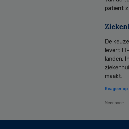
patiënt z
Zieken
De keuze
levert IT
landen. I
ziekenhu
maakt.
Reageer op d
Meer over:
Secondary