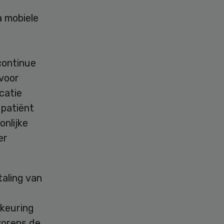
a mobiele
continue
 voor
catie
 patiënt
onlijke
er
aling van
dkeuring
vorens de