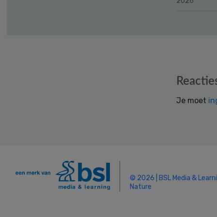
2026
Reader
Reactie
Interactions
Je moet
in
© 2026 | BSL Media & Learn
Nature