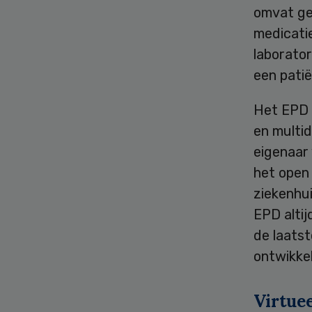
omvat ge
medicati
laborator
een patië
Het EPD w
en multid
eigenaar 
het open 
ziekenhu
EPD altij
de laats
ontwikkel
Virtue