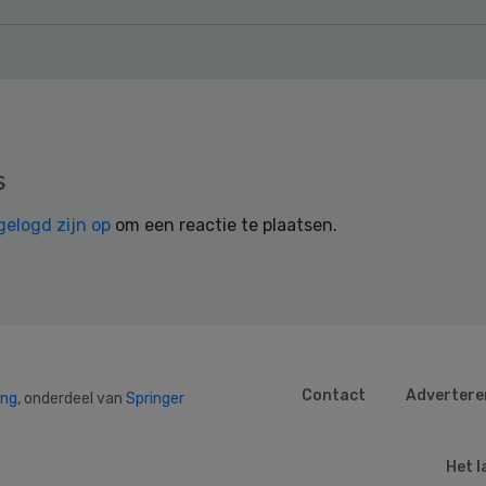
s
gelogd zijn op
om een reactie te plaatsen.
Contact
Advertere
ing
, onderdeel van
Springer
Het l