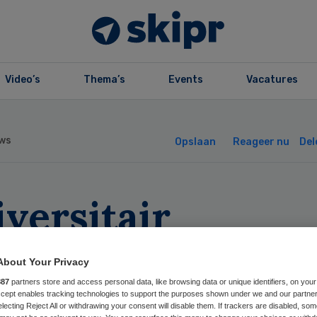
Video’s
Thema’s
Events
Vacatures
ws
Opslaan
Reageer nu
Del
versitair
ekenhuis Antwer
About Your Privacy
plementeert EPD
887
partners store and access personal data, like browsing data or unique identifiers, on your
Accept enables tracking technologies to support the purposes shown under we and our partne
electing Reject All or withdrawing your consent will disable them. If trackers are disabled, so