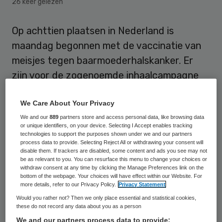
26 keer gelezen
Op achttien plaatsen in Nederland is
maandag begonnen met de vaccinatie van
meisjes tegen baarmoederhalskanker. Er
zijn voor de zogenoemde inhaalcampagne
ruim 380.000 meisjes uitgenodigd die dit
We Care About Your Privacy
jaar dertien tot en met zestien jaar worden.
We and our
889
partners store and access personal data, like browsing data
Bij de GGD kunnen ze de drie prikken binnen
or unique identifiers, on your device. Selecting I Accept enables tracking
een half jaar halen die nodig zijn om zich
technologies to support the purposes shown under we and our partners
process data to provide. Selecting Reject All or withdrawing your consent will
tegen de ziekte te beschermen.
disable them. If trackers are disabled, some content and ads you see may not
be as relevant to you. You can resurface this menu to change your choices or
withdraw consent at any time by clicking the Manage Preferences link on the
bottom of the webpage. Your choices will have effect within our Website. For
Twaalfjarigen
more details, refer to our Privacy Policy.
Privacy Statement
Would you rather not? Then we only place essential and statistical cookies,
Vanaf september krijgen alle meisjes vanaf
these do not record any data about you as a person
We and our partners process data to provide:
twaalf jaar prikken tegen