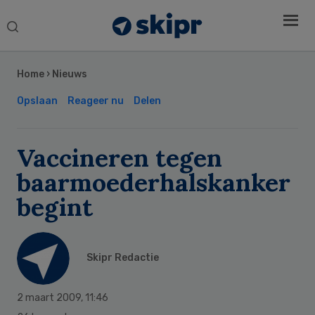
Search
this
Secondary
website
Sidebar
Home
›
Nieuws
Opslaan
Reageer nu
Delen
Vaccineren tegen
baarmoederhalskanker
begint
Skipr Redactie
2 maart 2009
,
11:46