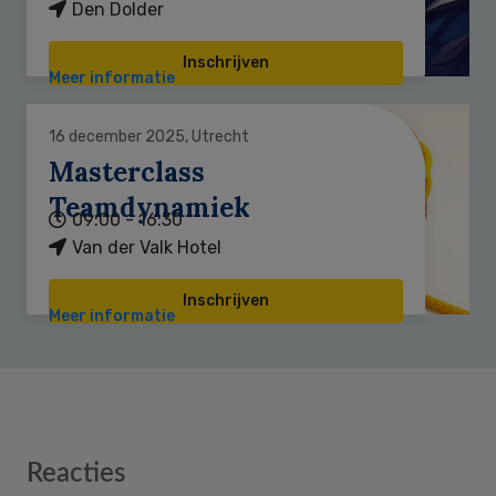
Den Dolder
Inschrijven
Meer informatie
16 december 2025, Utrecht
Masterclass
Teamdynamiek
09:00 - 16:30
Van der Valk Hotel
Inschrijven
Meer informatie
Reader
Reacties