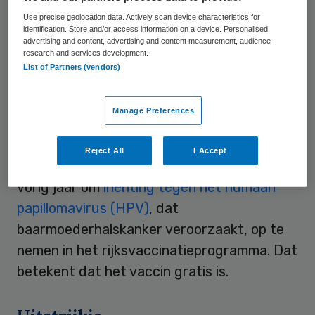
Use precise geolocation data. Actively scan device characteristics for
baarmoederhalskanker. Jaarlijks lopen
identification. Store and/or access information on a device. Personalised
zeshonderd vrouwen deze ziekte op.
advertising and content, advertising and content measurement, audience
research and services development.
Ongeveer tweehonderd tot 250 patiënten
List of Partners (vendors)
overlijden.
Manage Preferences
Rijksvaccinatieprogramma
Reject All
I Accept
Minister Ab Klink (Volksgezondheid) besloot
vorig jaar om
inenting tegen het humaan
papillomavirus (HPV)
, dat
baarmoederhalskanker veroorzaakt, op te
nemen in het rijksvaccinatieprogramma. Dat
betekent dat het vaccin gratis is.