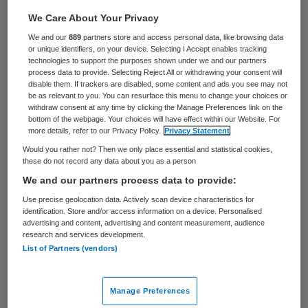
10 juni 2015
,
09:09
We Care About Your Privacy
20 keer gelezen
We and our
889
partners store and access personal data, like browsing data
or unique identifiers, on your device. Selecting I Accept enables tracking
technologies to support the purposes shown under we and our partners
De vader van het 8-jarige meisje dat van
process data to provide. Selecting Reject All or withdrawing your consent will
een flat in Hoogeveen viel en overleed
disable them. If trackers are disabled, some content and ads you see may not
be as relevant to you. You can resurface this menu to change your choices or
overweegt juridische stappen tegen de
withdraw consent at any time by clicking the Manage Preferences link on the
bottom of the webpage. Your choices will have effect within our Website. For
hulpverlenende instanties die zich met zijn
more details, refer to our Privacy Policy.
Privacy Statement
dochter bezig hielden. Dat schrijft RTL
Would you rather not? Then we only place essential and statistical cookies,
these do not record any data about you as a person
Nieuws. De vader vindt dat de
We and our partners process data to provide:
hulpverleners niet naar hem luisterden
Use precise geolocation data. Actively scan device characteristics for
terwijl hij herhaaldelijk waarschuwde dat
identification. Store and/or access information on a device. Personalised
advertising and content, advertising and content measurement, audience
zijn dochter bij haar moeder niet veilig was.
research and services development.
List of Partners (vendors)
De man gaat niet direct over tot aangifte,
zegt zijn advocaat Tina Dijkstra. De vader
Manage Preferences
en zijn advocaat weten ook nog niet precies