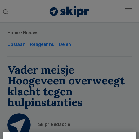
Search
this
Secondary
website
Sidebar
Home
›
Nieuws
Opslaan
Reageer nu
Delen
Vader meisje
Hoogeveen overweegt
klacht tegen
hulpinstanties
Skipr Redactie