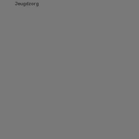
Jeugdzorg
Primary
Sidebar