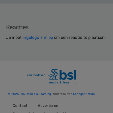
Reader
Reacties
Interactions
Je moet
ingelogd zijn op
om een reactie te plaatsen.
© 2026 | BSL Media & Learning
, onderdeel van
Springer Nature
Contact
Adverteren