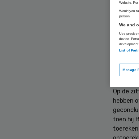
Website. For 
Would you rat
person
We and ou
Bart van
Use precise g
Borst en
device. Pers
development
rechtbank
List of Part
voor de 
en donder
Manage P
2015.
Op de zi
hebben o
geconclu
toen hij 
toerekeni
ontoerek