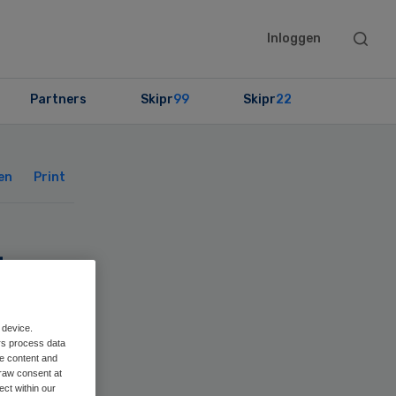
Searc
Inloggen
this
websit
Partners
Skipr
99
Skipr
22
Primary
Sidebar
en
Print
ter
zus
 device.
rs process data
me content and
raw consent at
ect within our