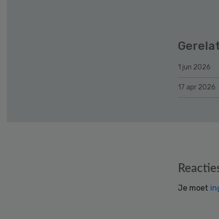
Gerela
1 jun 2026
17 apr 2026
Reader
Reactie
Interactions
Je moet
in