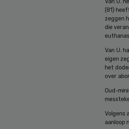
Van U. he
(81) hee
zeggen h
die vera
euthanas
Van U. ha
eigen zeg
het doden
over abo
Oud-minis
messteke
Volgens a
aanloop n