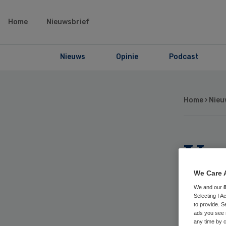
Home
Nieuwsbrief
Nieuws
Opinie
Podcast
Home
›
Nieu
Van
voo
We Care 
We and our
Selecting I 
to provide. S
ads you see 
any time by c