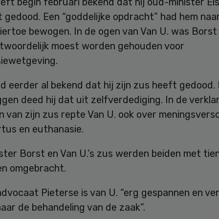
eft begin februari bekend dat hij oud-minister El
ft gedood. Een “goddelijke opdracht” had hem naa
iertoe bewogen. In de ogen van Van U. was Bors
ntwoordelijk moest worden gehouden voor
iewetgeving.
d eerder al bekend dat hij zijn zus heeft gedood.
gen deed hij dat uit zelfverdediging. In de verkla
 van zijn zus repte Van U. ook over meningsversc
rtus en euthanasie.
ter Borst en Van U.’s zus werden beiden met tien
n omgebracht.
dvocaat Pieterse is van U. “erg gespannen en verd
aar de behandeling van de zaak”.