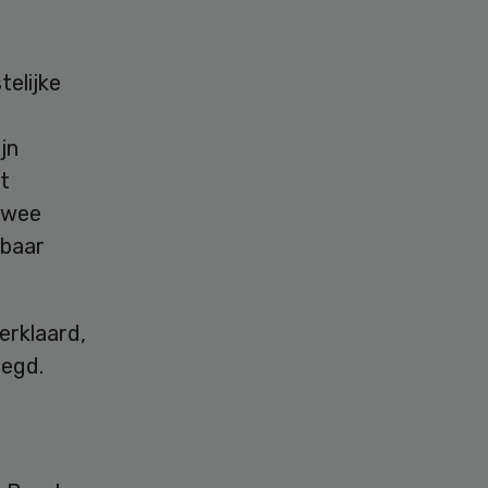
elijke
jn
et
 twee
tbaar
erklaard,
legd.