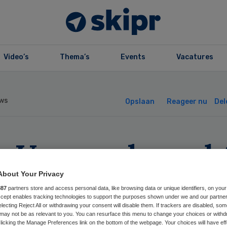
Video’s
Thema’s
Events
Vacatures
ws
Opslaan
Reageer nu
Del
 U. voor de rech
r dood Borst en 
About Your Privacy
887
partners store and access personal data, like browsing data or unique identifiers, on your
Accept enables tracking technologies to support the purposes shown under we and our partne
electing Reject All or withdrawing your consent will disable them. If trackers are disabled, so
may not be as relevant to you. You can resurface this menu to change your choices or withd
licking the Manage Preferences link on the bottom of the webpage. Your choices will have eff