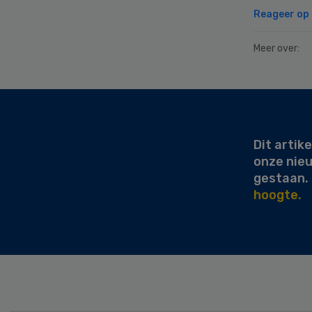
Reageer op d
Meer over:
Secondary
Sidebar
Dit artike
onze nie
gestaan.
hoogte.