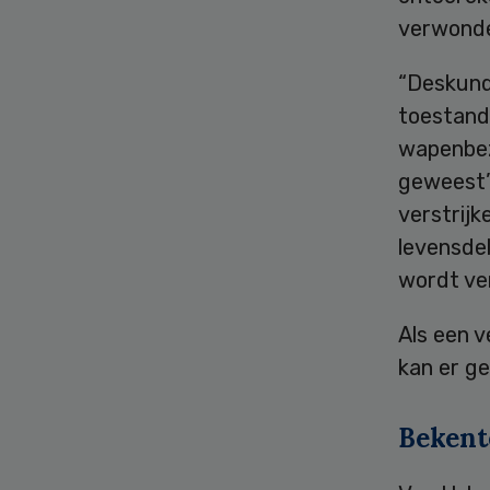
verwonder
“Deskund
toestand 
wapenbezi
geweest”,
verstrijk
levensde
wordt ve
Als een 
kan er g
Bekent