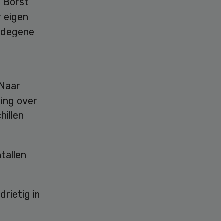
s Borst
r eigen
t degene
 Naar
ring over
hillen
tallen
rietig in