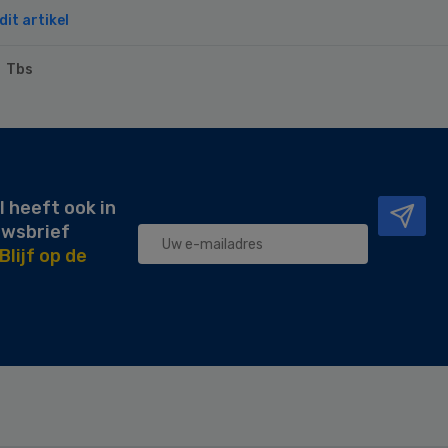
it artikel
Tbs
l heeft ook in
uwsbrief
Blijf op de