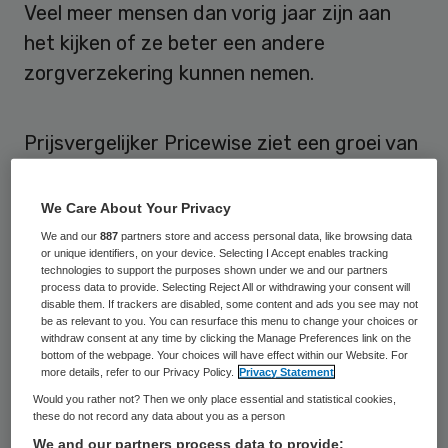
Veel meer mensen dan vorig jaar zijn aan
het kijken of ze beter een andere
zorgverzekering kunnen nemen.
Prijsvergelijker Pricewise ziet een groei van
50 procent in het aantal personen dat aan
het vergelijken is. Tot en met vorige week
We Care About Your Privacy
waren 330.000 mensen zich aan het
We and our
887
partners store and access personal data, like browsing data
or unique identifiers, on your device. Selecting I Accept enables tracking
oriënteren.
technologies to support the purposes shown under we and our partners
process data to provide. Selecting Reject All or withdrawing your consent will
disable them. If trackers are disabled, some content and ads you see may not
Echt overstapt
be as relevant to you. You can resurface this menu to change your choices or
withdraw consent at any time by clicking the Manage Preferences link on the
bottom of the webpage. Your choices will have effect within our Website. For
more details, refer to our Privacy Policy.
Privacy Statement
Het percentage dat uiteindelijk echt
Would you rather not? Then we only place essential and statistical cookies,
overstapt, zal naar schatting van Pricewise
these do not record any data about you as a person
10 tot 15 procent groter zijn dan vorig jaar.
We and our partners process data to provide: