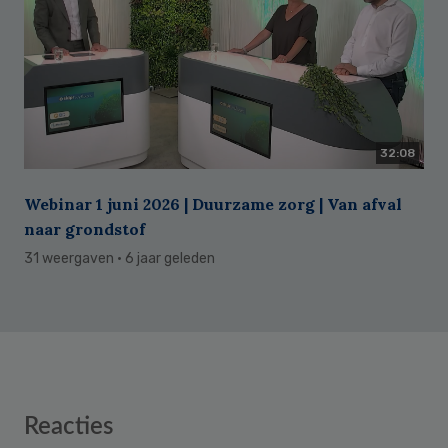
32:08
Webinar 1 juni 2026 | Duurzame zorg | Van afval
naar grondstof
31 weergaven
· 6 jaar geleden
Reader
Reacties
Interactions