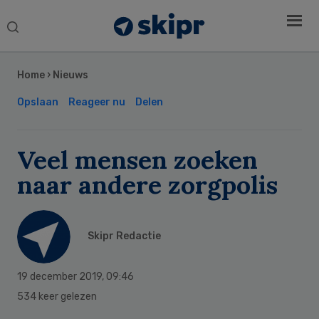
Search
this
Secondary
website
Sidebar
Home
›
Nieuws
Opslaan
Reageer nu
Delen
Veel mensen zoeken
naar andere zorgpolis
Skipr Redactie
19 december 2019
,
09:46
534 keer gelezen