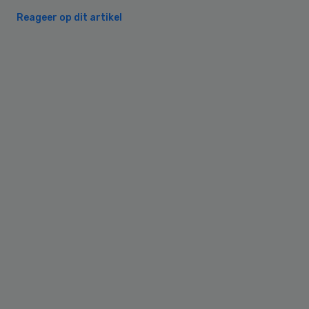
Reageer op dit artikel
Primary
Sidebar